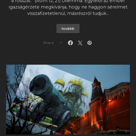
a rosszat.” (Róm 12, 21) Dilemma. Egyfelől az ember
igazságérzete megkívánja, hogy ne hagyjon sérelmet
visszafizetetlenül, másrészről tudjuk…
tovább
Share