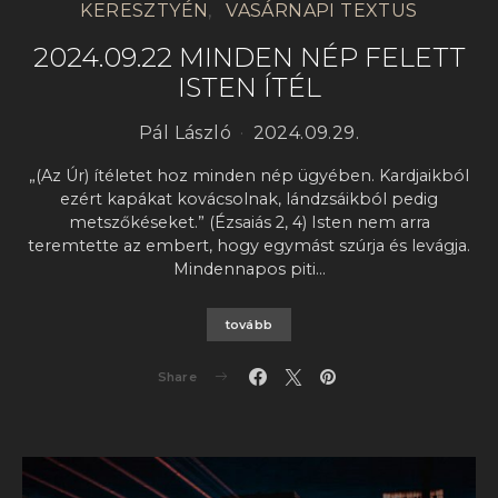
KERESZTYÉN
VASÁRNAPI TEXTUS
2024.09.22 MINDEN NÉP FELETT
ISTEN ÍTÉL
Pál László
2024.09.29.
„(Az Úr) ítéletet hoz minden nép ügyében. Kardjaikból
ezért kapákat kovácsolnak, lándzsáikból pedig
metszőkéseket.” (Ézsaiás 2, 4) Isten nem arra
teremtette az embert, hogy egymást szúrja és levágja.
Mindennapos piti…
tovább
Share