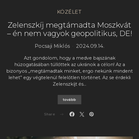
KÖZÉLET
Zelenszkíj megtámadta Moszkvát
– én nem vagyok geopolitikus, DE!
Pocsaji Miklós
2024.09.14.
Azt gondolom, hogy a medve bajszának
húzogatásában túllőttek az ukránok a célon! Az a
bizonyos „megtámadtak minket, ergo nekünk mindent
lehet” egy végtelenül felelőtlen történet. Az se érdekli
Zelenszkíjt és…
tovább
Share