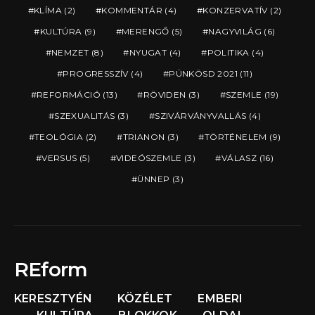
KLÍMA
(2)
KOMMENTÁR
(4)
KONZERVATÍV
(2)
KULTÚRA
(9)
MERENGŐ
(5)
NAGYVILÁG
(6)
NEMZET
(8)
NYUGAT
(4)
POLITIKA
(4)
PROGRESSZÍV
(4)
PÜNKÖSD 2021
(11)
REFORMÁCIÓ
(13)
RÖVIDEN
(3)
SZEMLE
(19)
SZEXUALITÁS
(3)
SZIVÁRVÁNYVALLÁS
(4)
TEOLÓGIA
(2)
TRIANON
(3)
TÖRTÉNELEM
(9)
VERSUS
(5)
VIDEÓSZEMLE
(3)
VÁLASZ
(16)
ÜNNEP
(3)
REform
KERESZTYÉN
KÖZÉLET
EMBERI