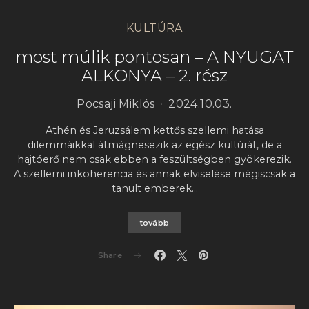
KULTÚRA
most múlik pontosan – A NYUGAT
ALKONYA – 2. rész
Pocsaji Miklós
2024.10.03.
Athén és Jeruzsálem kettős szellemi hatása
dilemmáikkal átmágnesezik az egész kultúrát, de a
hajtóerő nem csak ebben a feszültségben gyökerezik.
A szellemi inkoherencia és annak elviselése mégiscsak a
tanult emberek…
tovább
Share