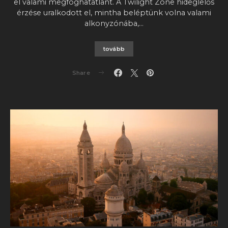
el valami megfoghatatlant. A Twilight Zone hideglelős
érzése uralkodott el, mintha beléptünk volna valami
alkonyzónába,…
tovább
Share