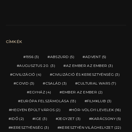
CÍMKÉK
1956
(3)
ABSZURD
(5)
ADVENT
(5)
AUGUSZTUS 20.
(3)
AZ EMBER AZ EMBER
(3)
CIVILIZÁCIÓ
(4)
CIVILIZÁCIÓ ÉS KERESZTYÉNSÉG
(3)
COVID
(3)
CSALÁD
(3)
CULTURAL WARS
(7)
EGYHÁZ
(4)
EMBER AZ EMBER
(2)
EURÓPA FELSZÁMOLÁSA
(13)
FILMKLUB
(3)
HEGYEN ÉPÜLT VÁROS
(2)
HÓR-VÖLGYI LEVELEK
(16)
IDŐ
(2)
IGE
(3)
JEGYZET
(3)
KARÁCSONY
(5)
KERESZTYÉNSÉG
(3)
KERESZTYÉN VILÁGHELYZET
(22)