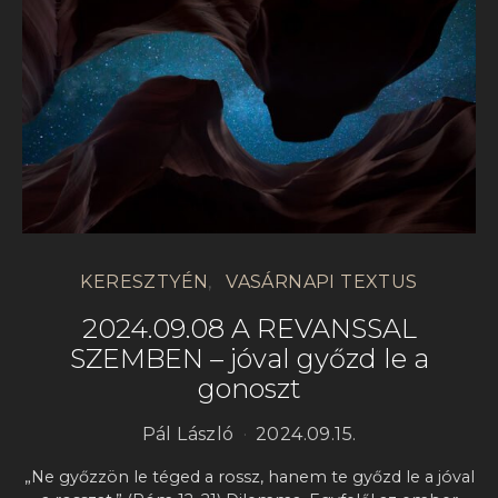
KERESZTYÉN
VASÁRNAPI TEXTUS
2024.09.08 A REVANSSAL
SZEMBEN – jóval győzd le a
gonoszt
Pál László
2024.09.15.
„Ne győzzön le téged a rossz, hanem te győzd le a jóval