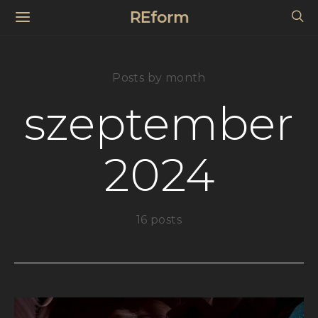
REform
Posts by month
szeptember
2024
16 posts