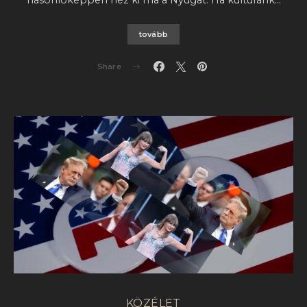
hasonlóképpen néz ki ma a Nyugat. Ha kultúránk…
tovább
Share
KÖZÉLET