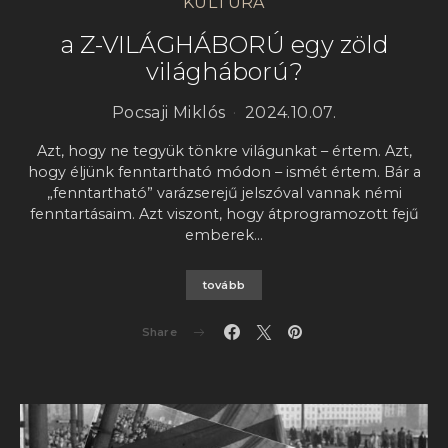
KULTÚRA
a Z-VILÁGHÁBORÚ egy zöld
világháború?
Pocsaji Miklós
2024.10.07.
Azt, hogy ne tegyük tönkre világunkat – értem. Azt,
hogy éljünk fenntartható módon – ismét értem. Bár a
„fenntartható” varázserejű jelszóval vannak némi
fenntartásaim. Azt viszont, hogy átprogramozott fejű
emberek…
tovább
Share