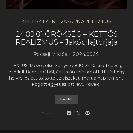
KERESZTYÉN
VASÁRNAPI TEXTUS
24.09.01 ÖRÖKSÉG – KETTŐS
REALIZMUS – Jákób lajtorjája
Pocsaji Miklós
2024.09.14.
TEXTUS: Mózes első könyve 28,10-22 10Jákób pedig
elindult Beérsebából, és Hárán felé tartott. 11Elért egy
helyre, és ott töltötte az éjszakát, mert a nap lement.
Fogott egyet az ott levő kövek…
tovább
Share