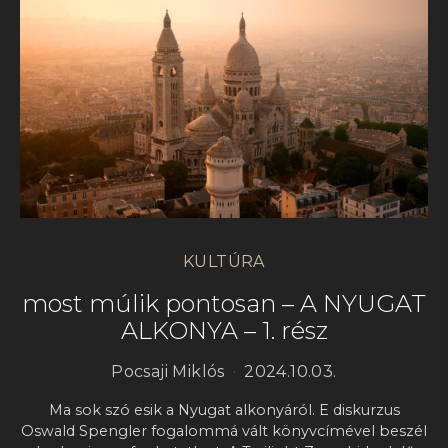
KULTÚRA
most múlik pontosan – A NYUGAT
ALKONYA – 1. rész
Pocsaji Miklós
2024.10.03.
Ma sok szó esik a Nyugat alkonyáról. E diskurzus
Oswald Spengler fogalommá vált könyvcímével beszél