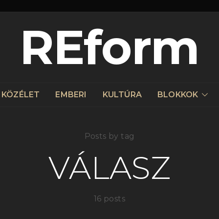
REform
KÖZÉLET
EMBERI
KULTÚRA
BLOKKOK
Posts by tag
VÁLASZ
16 posts