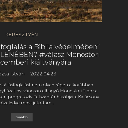
KERESZTYÉN
foglalás a Biblia védelmében”
LLENÉBEN? #válasz Monostori
ecemberi kiáltványára
rózsa István
2022.04.23.
rt állásfoglalást nem olyan régen a korábban
egyházat nyilvánosan elhagyó Monostori Tibor a
gesen progresszív Felszabtér hasábjain. Karácsony
 közeledve most jutottam…
tovább