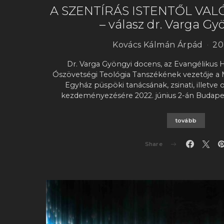
A SZENTÍRÁS ISTENTŐL VAL
– válasz dr. Varga G
Kovács Kálmán Árpád
20
Dr. Varga Gyöngyi docens, az Evangélikus
Ószövetségi Teológia Tanszékének vezetője a 
Egyház püspöki tanácsának, zsinati, illetv
kezdeményezésére 2022. június 2-án Budapes
tovább
Share