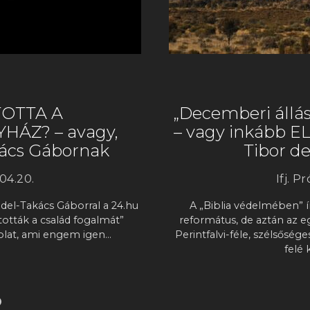
TOTTA A
„Decemberi állás
ÁZ? – avagy,
– vagy inkább E
kács Gábornak
Tibor d
04.20.
Ifj. P
del-Takács Gáborral a 24.hu
A „Biblia védelmében” í
tották a család fogalmát”
református, de aztán az 
olat, ami engem igen…
Perintfalvi-féle, szélsősé
felé