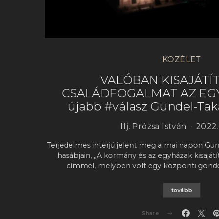
KÖZÉLET
VALÓBAN KISAJÁTÍ
CSALÁDFOGALMAT AZ EGYH
újabb #válasz Gundel-Ta
Ifj. Prózsa István
2022.
Terjedelmes interjú jelent meg a mai napon Gun
hasábjain, „A kormány és az egyházak kisajátí
címmel, melyben volt egy központi gond
tovább
Share