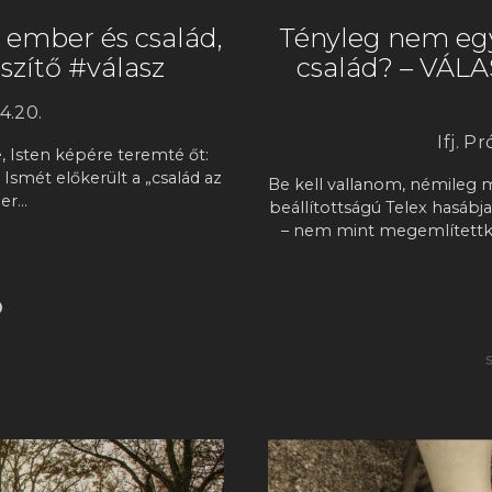
 ember és család,
Tényleg nem eg
szítő #válasz
család? – VÁL
4.20.
Ifj. P
, Isten képére teremté őt:
 Ismét előkerült a „család az
Be kell vallanom, némileg
der…
beállítottságú Telex hasáb
– nem mint megemlítettké