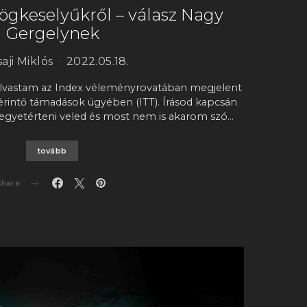
ögkeselyűkről – válasz Nagy
Gergelynek
aji Miklós
2022.05.18.
lvastam az Index véleményrovatában megjelent
 érintő támadások ügyében (ITT). Írásod kapcsán
gyetérteni veled és most nem is akarom szó…
tovább
Share