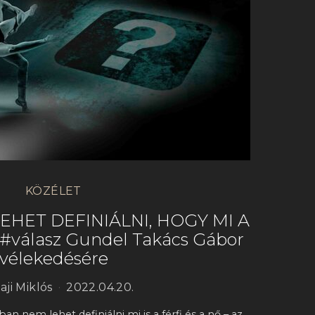
KÖZÉLET
HET DEFINIÁLNI, HOGY MI A
#válasz Gundel Takács Gábor
vélekedésére
aji Miklós
2022.04.20.
ban nem lehet definiálni mi is a férfi és a nő – az