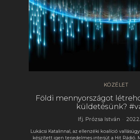
KÖZÉLET
Földi mennyországot létreho
küldetésünk? #v
Ifj. Prózsa István
2022.
Lukácsi Katalinnal, az ellenzéki koalíció vallásüg
készített igen terjedelmes interjút a Hit Rádió.