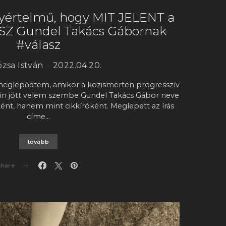
yértelmű, hogy MIT JELENT a
ASZ Gundel Takács Gábornak
#válasz
rózsa István
2022.04.20.
 meglepődtem, amikor a közismerten progresszív
jain jött velem szembe Gundel Takács Gábor neve
nt, hanem mint cikkíróként. Meglepett az írás
címe…
tovább
Share