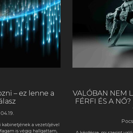
zni – ez lenne a
VALÓBAN NEM LE
álasz
FÉRFI ÉS A NŐ? 
04.19.
Pocs
yi kabinetjének a vezetőjével
 Magam is végig hallgattam,
A kérdésre, mi szerint való