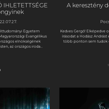
Ó IHLETETTSÉGE
A keresztény d
yöngyinek
22.07.27.
Pocs
 Hittudományi Egyetem
Kedves Gergő! Elképedve o
Magyarországi Evangélikus
írásodat a Hodász Andrást
e országos elnökségének
több ponton sem tudok e
ten, az országos iroda…