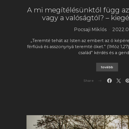
A mi megítélésünktől függ az
vagy a valóságtól? – kiegé
Pocsaji Miklós
2022.0
„Teremté tehát az Isten az embert az ő képére
férfiúvá és asszonynyá teremté őket.” (1Móz 1,27)
család” kérdés és a gen
tovább
Share