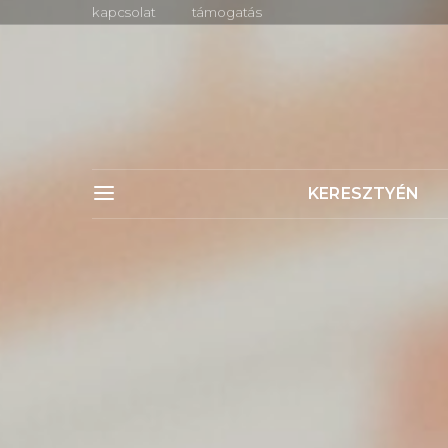
kapcsolat
támogatás
KERESZTYÉN