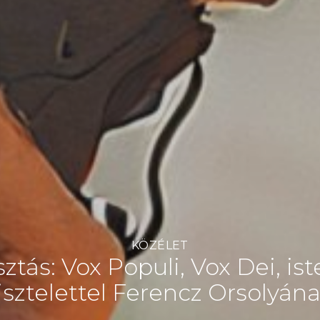
KÖZÉLET
ztás: Vox Populi, Vox Dei, ist
isztelettel Ferencz Orsolyán