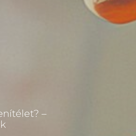
enítélet? –
ak