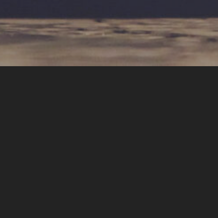
CÍMKÉK
1956
(3)
ABSZURD
(5)
ADVENT
(5)
AUGUSZTUS 20.
(3)
AZ EMBER AZ EMBER
(3)
CIVILIZÁCIÓ
(4)
CIVILIZÁCIÓ ÉS KERESZTYÉNSÉG
(3)