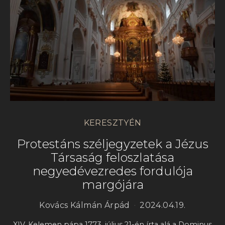
KERESZTYÉN
Protestáns széljegyzetek a Jézus
Társaság feloszlatása
negyedévezredes fordulója
margójára
Kovács Kálmán Árpád
2024.04.19.
XIV. Kelemen pápa 1773. július 21-én írta alá a Dominus