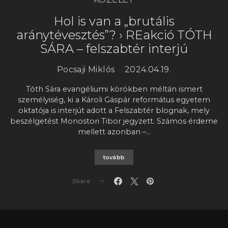
Hol is van a „brutális
aránytévesztés”? › REakció TÓTH
SÁRA – felszabtér interjú
Pocsaji Miklós
2024.04.19.
Tóth Sára evangéliumi körökben méltán ismert
személyiség, ki a Károli Gáspár református egyetem
oktatója is interjút adott a Felszabtér blognak, mely
beszélgetést Monostori Tibor jegyzett. Számos érdeme
mellett azonban –…
tovább
Share