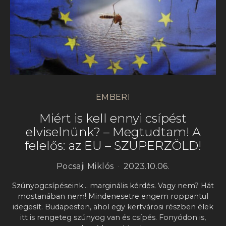
EMBERI
Miért is kell ennyi csípést
elviselnünk? – Megtudtam! A
felelős: az EU – SZUPERZÖLD!
Pocsaji Miklós
2023.10.06.
Szúnyogcsípéseink… marginális kérdés. Vagy nem? Hát
mostanában nem! Mindenesetre engem roppantul
idegesít. Budapesten, ahol egy kertvárosi részben élek
itt is rengeteg szúnyog van és csípés. Fonyódon is,