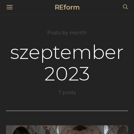
REform
Posts by month
szeptember
2023
7 posts