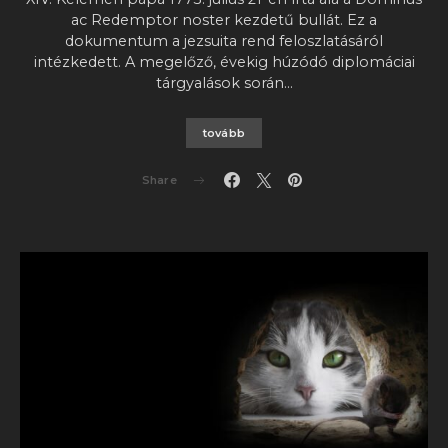
ac Redemptor noster kezdetű bullát. Ez a
dokumentum a jezsuita rend feloszlatásáról
intézkedett. A megelőző, évekig húzódó diplomáciai
tárgyalások során…
tovább
Share