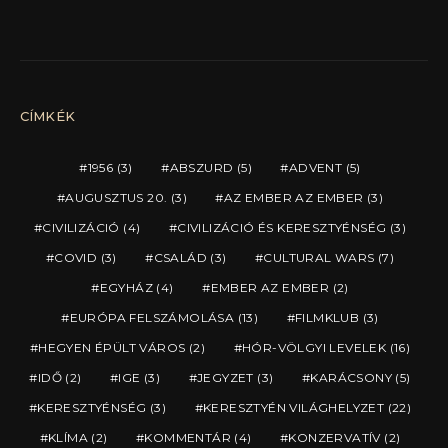
CÍMKÉK
1956
(3)
ABSZURD
(5)
ADVENT
(5)
AUGUSZTUS 20.
(3)
AZ EMBER AZ EMBER
(3)
CIVILIZÁCIÓ
(4)
CIVILIZÁCIÓ ÉS KERESZTYÉNSÉG
(3)
COVID
(3)
CSALÁD
(3)
CULTURAL WARS
(7)
EGYHÁZ
(4)
EMBER AZ EMBER
(2)
EURÓPA FELSZÁMOLÁSA
(13)
FILMKLUB
(3)
HEGYEN ÉPÜLT VÁROS
(2)
HÓR-VÖLGYI LEVELEK
(16)
IDŐ
(2)
IGE
(3)
JEGYZET
(3)
KARÁCSONY
(5)
KERESZTYÉNSÉG
(3)
KERESZTYÉN VILÁGHELYZET
(22)
KLÍMA
(2)
KOMMENTÁR
(4)
KONZERVATÍV
(2)