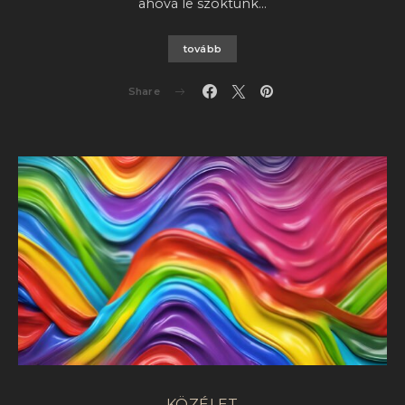
ahová le szoktunk…
tovább
Share
KÖZÉLET