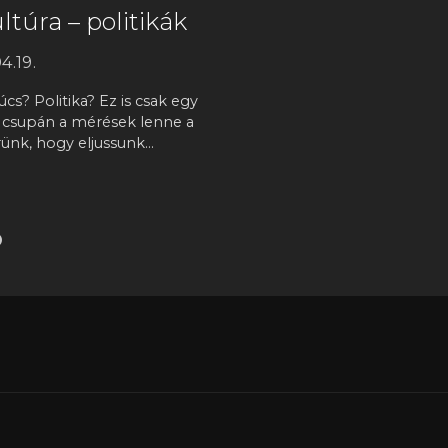
túra – politikák
4.19.
cs? Politika? Ez is csak egy
t csupán a mérések lenne a
ünk, hogy eljussunk…