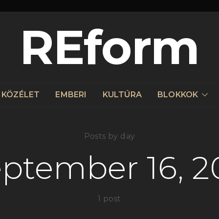
REform
KÖZÉLET
EMBERI
KULTÚRA
BLOKKOK
Posts by day
eptember 16, 2
1 post