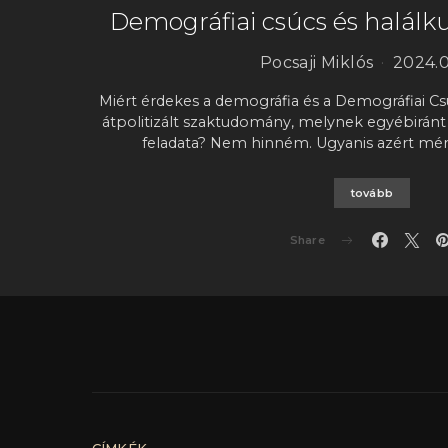
Demográfiai csúcs és halálkul
Pocsaji Miklós
2024.0
Miért érdekes a demográfia és a Demográfiai Csú
átpolitizált szaktudomány, melynek egyébirán
feladata? Nem hinném. Ugyanis azért mér
tovább
Share