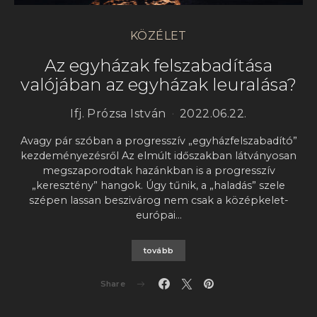
KÖZÉLET
Az egyházak felszabadítása
valójában az egyházak leuralása?
Ifj. Prózsa István
2022.06.22.
Avagy pár szóban a progresszív „egyházfelszabadító”
kezdeményezésről Az elmúlt időszakban látványosan
megszaporodtak hazánkban is a progresszív
„keresztény” hangok. Úgy tűnik, a „haladás” szele
szépen lassan beszivárog nem csak a középkelet-
európai…
tovább
Share