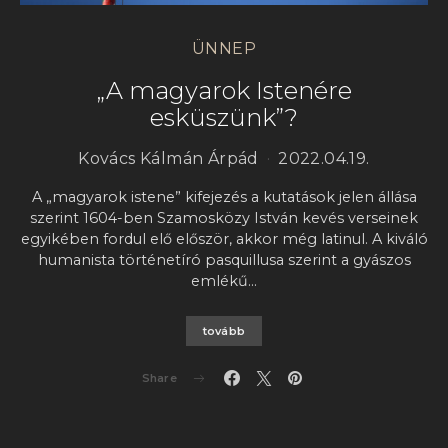
ÜNNEP
„A magyarok Istenére
esküszünk”?
Kovács Kálmán Árpád
2022.04.19.
A „magyarok istene” kifejezés a kutatások jelen állása
szerint 1604-ben Szamosközy István kevés verseinek
egyikében fordul elő először, akkor még latinul. A kiváló
humanista történetíró pasquillusa szerint a gyászos
emlékű…
tovább
Share