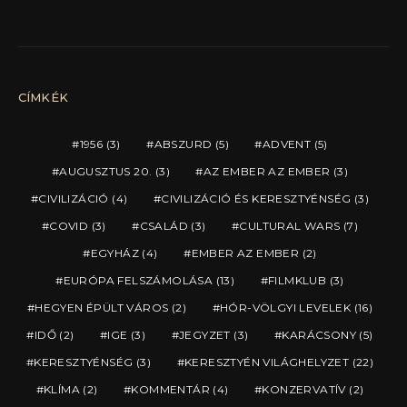
CÍMKÉK
1956
(3)
ABSZURD
(5)
ADVENT
(5)
AUGUSZTUS 20.
(3)
AZ EMBER AZ EMBER
(3)
CIVILIZÁCIÓ
(4)
CIVILIZÁCIÓ ÉS KERESZTYÉNSÉG
(3)
COVID
(3)
CSALÁD
(3)
CULTURAL WARS
(7)
EGYHÁZ
(4)
EMBER AZ EMBER
(2)
EURÓPA FELSZÁMOLÁSA
(13)
FILMKLUB
(3)
HEGYEN ÉPÜLT VÁROS
(2)
HÓR-VÖLGYI LEVELEK
(16)
IDŐ
(2)
IGE
(3)
JEGYZET
(3)
KARÁCSONY
(5)
KERESZTYÉNSÉG
(3)
KERESZTYÉN VILÁGHELYZET
(22)
KLÍMA
(2)
KOMMENTÁR
(4)
KONZERVATÍV
(2)