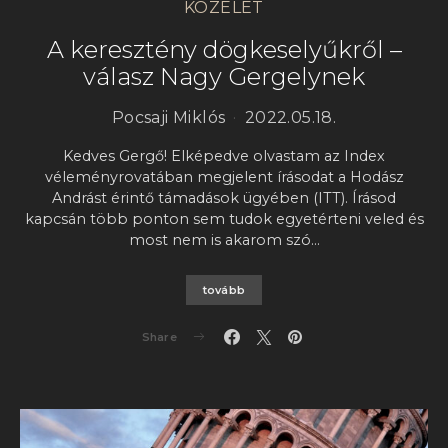
KÖZÉLET
A keresztény dögkeselyűkről –
válasz Nagy Gergelynek
Pocsaji Miklós
2022.05.18.
Kedves Gergő! Elképedve olvastam az Index
véleményrovatában megjelent írásodat a Hodász
Andrást érintő támadások ügyében (ITT). Írásod
kapcsán több ponton sem tudok egyetérteni veled és
most nem is akarom szó…
tovább
Share