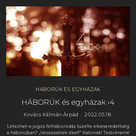
HÁBORÚK ÉS EGYHÁZAK
HÁBORÚK és egyházak ›4
Kovács Kálmán Árpád
2022.05.18.
Létezhet-e jogos felháborodás tüzelte elkeseredettség
a háborúban? „Veszessétek őket!” Katonák! Testvéreink!