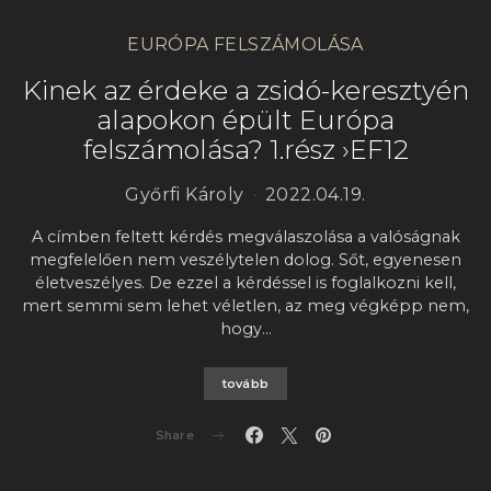
EURÓPA FELSZÁMOLÁSA
Kinek az érdeke a zsidó-keresztyén
alapokon épült Európa
felszámolása? 1.rész ›EF12
Győrfi Károly
2022.04.19.
A címben feltett kérdés megválaszolása a valóságnak
megfelelően nem veszélytelen dolog. Sőt, egyenesen
életveszélyes. De ezzel a kérdéssel is foglalkozni kell,
mert semmi sem lehet véletlen, az meg végképp nem,
hogy…
tovább
Share