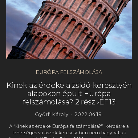
EURÓPA FELSZÁMOLÁSA
Kinek az érdeke a zsidó-keresztyén
alapokon épült Európa
felszámolása? 2.rész ›EF13
Győrfi Károly
2022.04.19.
A “Kinek az érdeke Európa felszámolása?” kérdésre a
lehetséges válaszok keresésében nem hagyhatjuk