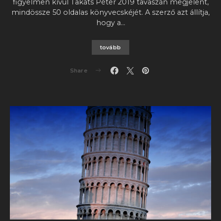
figyelmen kívül Takáts Péter 2019 tavaszán megjelent,
mindössze 50 oldalas könyvecskéjét. A szerző azt állítja,
hogy a…
tovább
Share