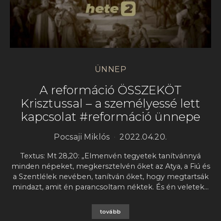
ÜNNEP
A reformáció ÖSSZEKÖT
Krisztussal – a személyessé lett
kapcsolat #reformáció ünnepe
Pocsaji Miklós
2022.04.20.
Textus: Mt 28,20: „Elmenvén tegyetek tanítvánnyá
minden népeket, megkersztelvén őket az Atya, a Fiú és
a Szentlélek nevében, tanítván őket, hogy megtartsák
mindazt, amit én parancsoltam néktek. És én veletek…
tovább