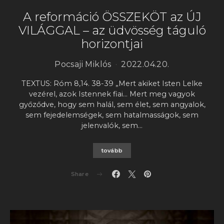
A reformáció ÖSSZEKÖT az ÚJ
VILÁGGAL – az üdvösség táguló
horizontjai
Pocsaji Miklós
2022.04.20.
TEXTUS: Róm 8,14. 38-39 „Mert akiket Isten Lelke
vezérel, azok Istennek fiai… Mert meg vagyok
győződve, hogy sem halál, sem élet, sem angyalok,
sem fejedelemségek, sem hatalmasságok, sem
jelenvalók, sem…
tovább
Share