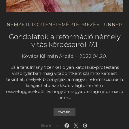
NEMZETI TÖRTÉNELEMÉRTELMEZÉS
ÜNNEP
Gondolatok a reformáció némely
vitás kérdéseiről ›7.1
Kovács Kálmán Árpád
2022.04.20.
Ez a tanulmány tizenkét olyan katolikus–protestáns
viszonylatban máig vitapontként számító kérdést
tekint át, melyek bizonyítják, a magyar reformáció nem
kiragadható az akkori világtörténelmi
összefüggésekből, és hogy a magyarországi reformáció
nem…
tovább
Share