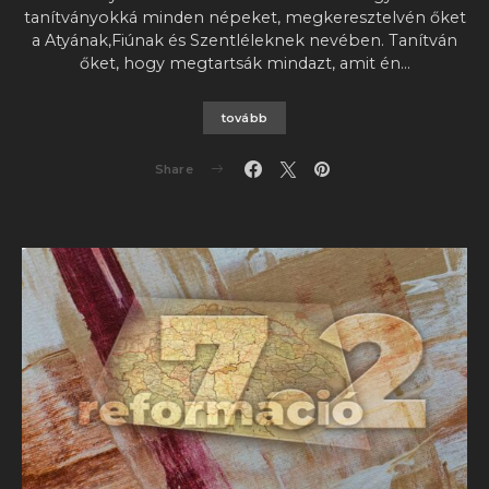
tanítványokká minden népeket, megkeresztelvén őket
a Atyának,Fiúnak és Szentléleknek nevében. Tanítván
őket, hogy megtartsák mindazt, amit én…
tovább
Share