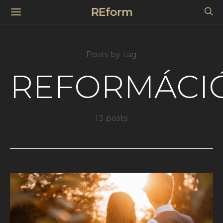
REform
Posts by tag
REFORMÁCI
13 posts