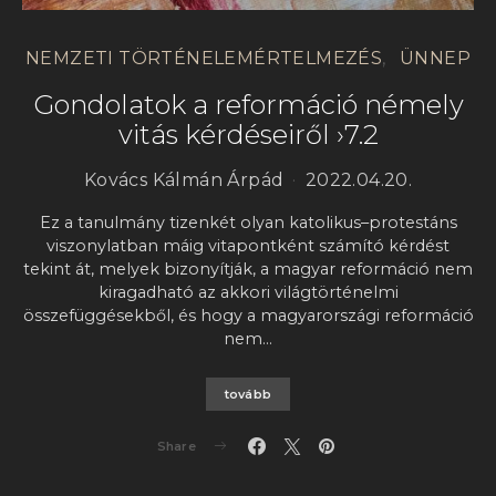
NEMZETI TÖRTÉNELEMÉRTELMEZÉS
ÜNNEP
Gondolatok a reformáció némely
vitás kérdéseiről ›7.2
Kovács Kálmán Árpád
2022.04.20.
Ez a tanulmány tizenkét olyan katolikus–protestáns
viszonylatban máig vitapontként számító kérdést
tekint át, melyek bizonyítják, a magyar reformáció nem
kiragadható az akkori világtörténelmi
összefüggésekből, és hogy a magyarországi reformáció
nem…
tovább
Share