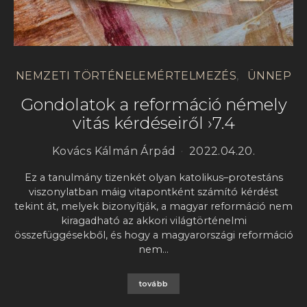
NEMZETI TÖRTÉNELEMÉRTELMEZÉS
ÜNNEP
Gondolatok a reformáció némely
vitás kérdéseiről ›7.4
Kovács Kálmán Árpád
2022.04.20.
Ez a tanulmány tizenkét olyan katolikus–protestáns
viszonylatban máig vitapontként számító kérdést
tekint át, melyek bizonyítják, a magyar reformáció nem
kiragadható az akkori világtörténelmi
összefüggésekből, és hogy a magyarországi reformáció
nem…
tovább