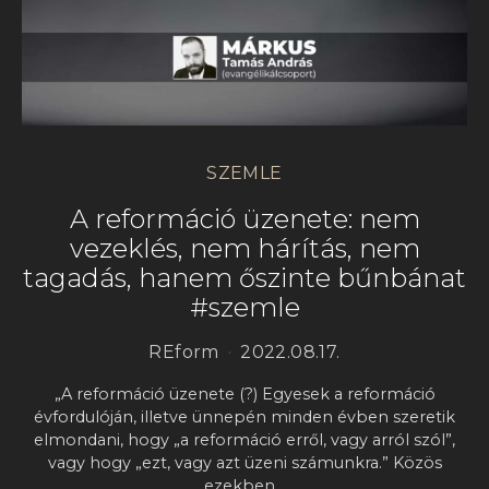
SZEMLE
A reformáció üzenete: nem
vezeklés, nem hárítás, nem
tagadás, hanem őszinte bűnbánat
#szemle
REform
2022.08.17.
„A reformáció üzenete (?) Egyesek a reformáció
évfordulóján, illetve ünnepén minden évben szeretik
elmondani, hogy „a reformáció erről, vagy arról szól”,
vagy hogy „ezt, vagy azt üzeni számunkra.” Közös
ezekben…