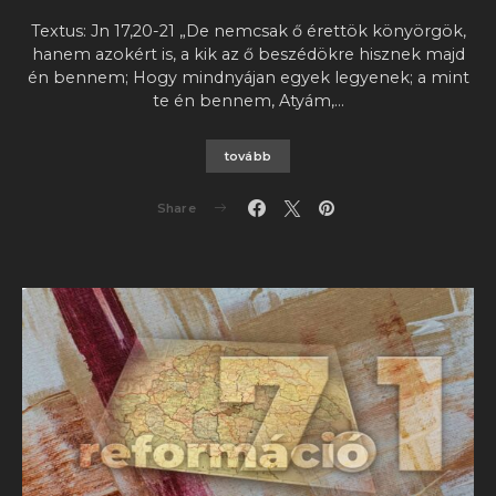
Textus: Jn 17,20-21 „De nemcsak ő érettök könyörgök,
hanem azokért is, a kik az ő beszédökre hisznek majd
én bennem; Hogy mindnyájan egyek legyenek; a mint
te én bennem, Atyám,…
tovább
Share