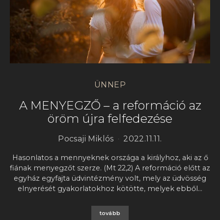
ÜNNEP
A MENYEGZŐ – a reformáció az
öröm újra felfedezése
Pocsaji Miklós
2022.11.11.
Hasonlatos a mennyeknek országa a királyhoz, aki az ő
fiának menyegzőt szerze. (Mt 22,2) A reformáció előtt az
egyház egyfajta üdvintézmény volt, mely az üdvösség
elnyerését gyakorlatokhoz kötötte, melyek ebből…
tovább