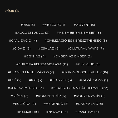
CÍMKÉK
1956
(3)
ABSZURD
(5)
ADVENT
(5)
AUGUSZTUS 20.
(3)
AZ EMBER AZ EMBER
(3)
CIVILIZÁCIÓ
(4)
CIVILIZÁCIÓ ÉS KERESZTYÉNSÉG
(3)
COVID
(3)
CSALÁD
(3)
CULTURAL WARS
(7)
EGYHÁZ
(4)
EMBER AZ EMBER
(2)
EURÓPA FELSZÁMOLÁSA
(13)
FILMKLUB
(3)
HEGYEN ÉPÜLT VÁROS
(2)
HÓR-VÖLGYI LEVELEK
(16)
IDŐ
(2)
IGE
(3)
JEGYZET
(3)
KARÁCSONY
(5)
KERESZTYÉNSÉG
(3)
KERESZTYÉN VILÁGHELYZET
(22)
KLÍMA
(2)
KOMMENTÁR
(4)
KONZERVATÍV
(2)
KULTÚRA
(9)
MERENGŐ
(5)
NAGYVILÁG
(6)
NEMZET
(8)
NYUGAT
(4)
POLITIKA
(4)