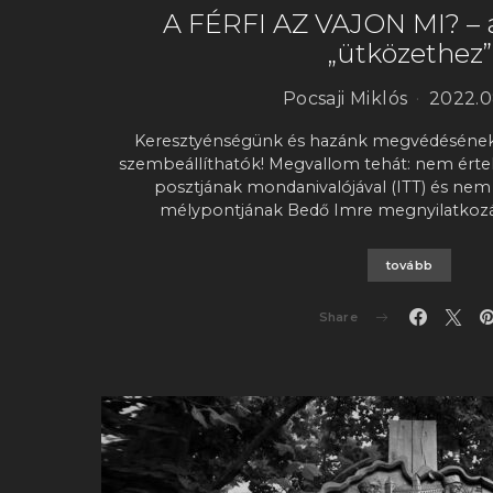
A FÉRFI AZ VAJON MI? – 
„ütközethez”
Pocsaji Miklós
2022.0
Keresztyénségünk és hazánk megvédésének
szembeállíthatók! Megvallom tehát: nem értek 
posztjának mondanivalójával (ITT) és nem
mélypontjának Bedő Imre megnyilatkoz
tovább
Share