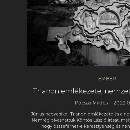
EMBERI
Trianon emlékezete, nemzet
Pocsaji Miklós
2022.0
Június negyedike- Trianon emlékezete és a nem
Nemrég olvashattuk Köntös László írását, mely
hogy összeférhet-e keresztyénség és nemz