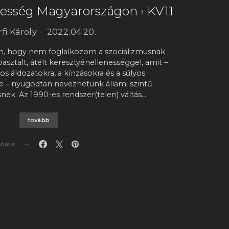
nesség Magyarországon › KV11
fi Károly
2022.04.20.
m, hogy nem foglalkozom a szocializmusnak
sztalt, átélt keresztyénellenességgel, amit –
los áldozatokra, a kínzásokra és a súlyos
 – nyugodtan nevezhetünk állami szintű
nek. Az 1990-es rendszer(telen) váltás…
tovább
Share