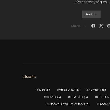
„Kereszténység és…
tovább
Share
CÍMKÉK
1956
(3)
ABSZURD
(5)
ADVENT
(5)
COVID
(3)
CSALÁD
(3)
CULTUR
HEGYEN ÉPÜLT VÁROS
(2)
HÓR-V