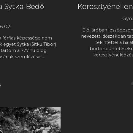
a Sytka-Bedő
Keresztyénelle
Győr
8.02.
Elöljáróban leszögeze
nevezett időszakban tapa
 férfias képessége nem
tekintettel a halá
egyet Sytka (Sitku Tibor)
börtönbüntetésekre
 tartom a 777.hu blog
keresztyénüldözés
ásának szemlézését…