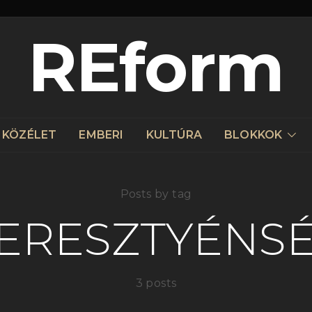
REform
KÖZÉLET
EMBERI
KULTÚRA
BLOKKOK
Posts by tag
ERESZTYÉNS
3 posts