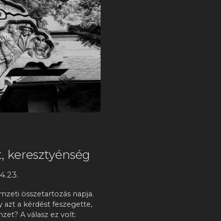
, keresztyénség
4.23.
zeti összetartozás napja.
 azt a kérdést feszegette,
et? A válasz ez volt: