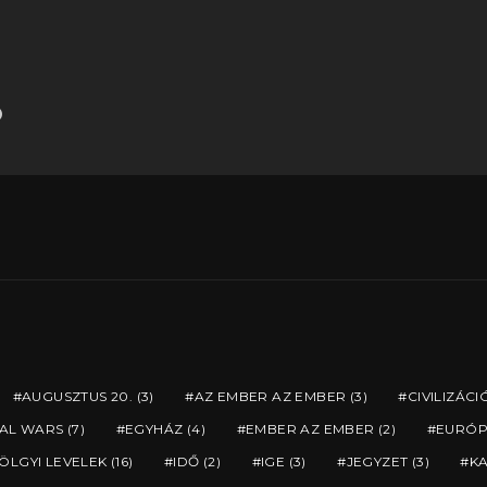
AUGUSZTUS 20.
(3)
AZ EMBER AZ EMBER
(3)
CIVILIZÁCI
AL WARS
(7)
EGYHÁZ
(4)
EMBER AZ EMBER
(2)
EURÓP
ÖLGYI LEVELEK
(16)
IDŐ
(2)
IGE
(3)
JEGYZET
(3)
K