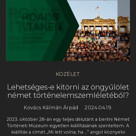
KÖZÉLET
Lehetséges-e kitörni az öngyűlölet
német történelemszemléletéből?
Kovács Kálmán Árpád
2024.04.19.
2023. október 28-án egy teljes délutánt a berlini Német
Történeti Múzeum egyetlen kiállításának szenteltem. A
kiállítás a címét „Mi lett volna, ha …” angol köznyelvi