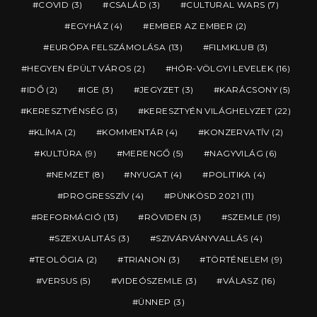
COVID
(3)
CSALÁD
(3)
CULTURAL WARS
(7)
EGYHÁZ
(4)
EMBER AZ EMBER
(2)
EURÓPA FELSZÁMOLÁSA
(13)
FILMKLUB
(3)
HEGYEN ÉPÜLT VÁROS
(2)
HÓR-VÖLGYI LEVELEK
(16)
IDŐ
(2)
IGE
(3)
JEGYZET
(3)
KARÁCSONY
(5)
KERESZTYÉNSÉG
(3)
KERESZTYÉN VILÁGHELYZET
(22)
KLÍMA
(2)
KOMMENTÁR
(4)
KONZERVATÍV
(2)
KULTÚRA
(9)
MERENGŐ
(5)
NAGYVILÁG
(6)
NEMZET
(8)
NYUGAT
(4)
POLITIKA
(4)
PROGRESSZÍV
(4)
PÜNKÖSD 2021
(11)
REFORMÁCIÓ
(13)
RÖVIDEN
(3)
SZEMLE
(19)
SZEXUALITÁS
(3)
SZIVÁRVÁNYVALLÁS
(4)
TEOLÓGIA
(2)
TRIANON
(3)
TÖRTÉNELEM
(9)
VERSUS
(5)
VIDEÓSZEMLE
(3)
VÁLASZ
(16)
ÜNNEP
(3)