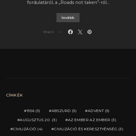
fordulatáról, a „Roads not taken”-ről…
tovább
Share
CÍMKÉK
1956
(3)
ABSZURD
(5)
ADVENT
(5)
AUGUSZTUS 20.
(3)
AZ EMBER AZ EMBER
(3)
CIVILIZÁCIÓ
(4)
CIVILIZÁCIÓ ÉS KERESZTYÉNSÉG
(3)