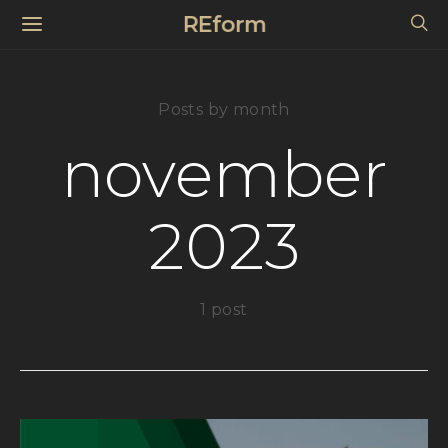
REform
Posts by month
november
2023
1 post