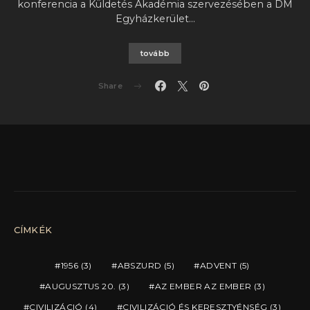
konferencia a Küldetés Akadémia szervezésében a DM
Egyházkerület…
tovább
Share
CÍMKÉK
1956
(3)
ABSZURD
(5)
ADVENT
(5)
AUGUSZTUS 20.
(3)
AZ EMBER AZ EMBER
(3)
CIVILIZÁCIÓ
(4)
CIVILIZÁCIÓ ÉS KERESZTYÉNSÉG
(3)