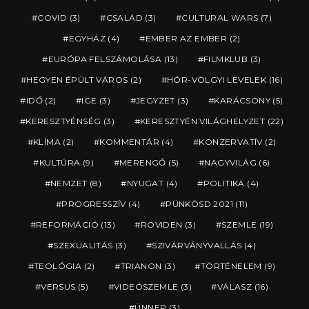
COVID
(3)
CSALÁD
(3)
CULTURAL WARS
(7)
EGYHÁZ
(4)
EMBER AZ EMBER
(2)
EURÓPA FELSZÁMOLÁSA
(13)
FILMKLUB
(3)
HEGYEN ÉPÜLT VÁROS
(2)
HÓR-VÖLGYI LEVELEK
(16)
IDŐ
(2)
IGE
(3)
JEGYZET
(3)
KARÁCSONY
(5)
KERESZTYÉNSÉG
(3)
KERESZTYÉN VILÁGHELYZET
(22)
KLÍMA
(2)
KOMMENTÁR
(4)
KONZERVATÍV
(2)
KULTÚRA
(9)
MERENGŐ
(5)
NAGYVILÁG
(6)
NEMZET
(8)
NYUGAT
(4)
POLITIKA
(4)
PROGRESSZÍV
(4)
PÜNKÖSD 2021
(11)
REFORMÁCIÓ
(13)
RÖVIDEN
(3)
SZEMLE
(19)
SZEXUALITÁS
(3)
SZIVÁRVÁNYVALLÁS
(4)
TEOLÓGIA
(2)
TRIANON
(3)
TÖRTÉNELEM
(9)
VERSUS
(5)
VIDEÓSZEMLE
(3)
VÁLASZ
(16)
ÜNNEP
(3)