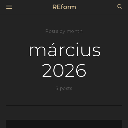
REform
Posts by month
március
2026
5 posts