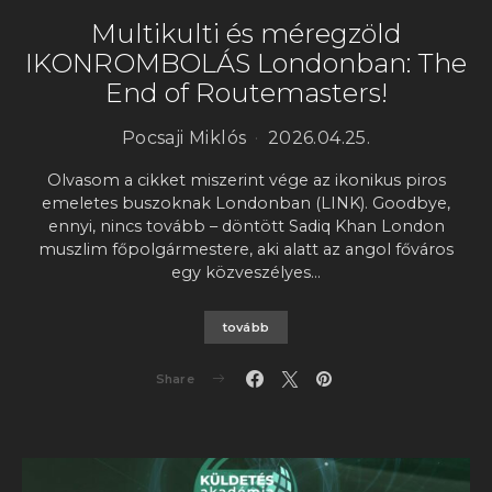
Multikulti és méregzöld
IKONROMBOLÁS Londonban: The
End of Routemasters!
Pocsaji Miklós
2026.04.25.
Olvasom a cikket miszerint vége az ikonikus piros
emeletes buszoknak Londonban (LINK). Goodbye,
ennyi, nincs tovább – döntött Sadiq Khan London
muszlim főpolgármestere, aki alatt az angol főváros
egy közveszélyes…
tovább
Share