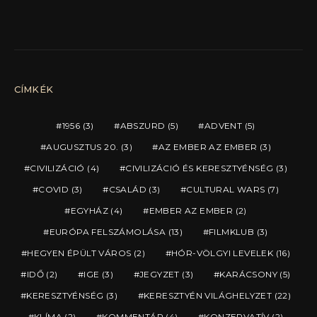
CÍMKÉK
1956
(3)
ABSZURD
(5)
ADVENT
(5)
AUGUSZTUS 20.
(3)
AZ EMBER AZ EMBER
(3)
CIVILIZÁCIÓ
(4)
CIVILIZÁCIÓ ÉS KERESZTYÉNSÉG
(3)
COVID
(3)
CSALÁD
(3)
CULTURAL WARS
(7)
EGYHÁZ
(4)
EMBER AZ EMBER
(2)
EURÓPA FELSZÁMOLÁSA
(13)
FILMKLUB
(3)
HEGYEN ÉPÜLT VÁROS
(2)
HÓR-VÖLGYI LEVELEK
(16)
IDŐ
(2)
IGE
(3)
JEGYZET
(3)
KARÁCSONY
(5)
KERESZTYÉNSÉG
(3)
KERESZTYÉN VILÁGHELYZET
(22)
KLÍMA
(2)
KOMMENTÁR
(4)
KONZERVATÍV
(2)