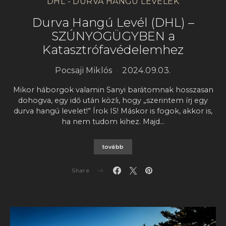
DHL - DURVA HANGÚ LEVELEK
Durva Hangú Levél (DHL) –
SZÚNYOGÜGYBEN a
Katasztrófavédelemhez
Pocsaji Miklós
2024.09.03.
Mikor háborgok valamin Sanyi barátomnak hosszasan
dohogva, egy idő után közli, hogy „szerintem írj egy
durva hangú levelet!” Írok IS! Máskor is fogok, akkor is,
ha nem tudom kihez. Majd…
tovább
Share