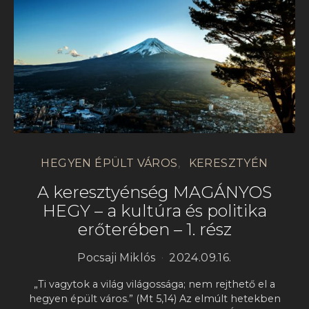
HEGYEN ÉPÜLT VÁROS
KERESZTYÉN
A keresztyénség MAGÁNYOS
HEGY – a kultúra és politika
erőterében – 1. rész
Pocsaji Miklós
2024.09.16.
„Ti vagytok a világ világossága; nem rejthető el a
hegyen épült város.” (Mt 5,14) Az elmúlt hetekben