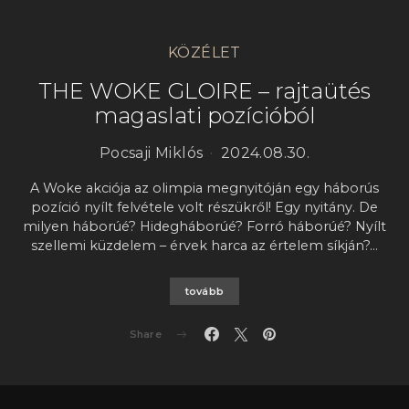
KÖZÉLET
THE WOKE GLOIRE – rajtaütés
magaslati pozícióból
Pocsaji Miklós
2024.08.30.
A Woke akciója az olimpia megnyitóján egy háborús
pozíció nyílt felvétele volt részükről! Egy nyitány. De
milyen háborúé? Hidegháborúé? Forró háborúé? Nyílt
szellemi küzdelem – érvek harca az értelem síkján?…
tovább
Share