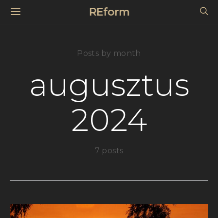
REform
Posts by month
augusztus
2024
7 posts