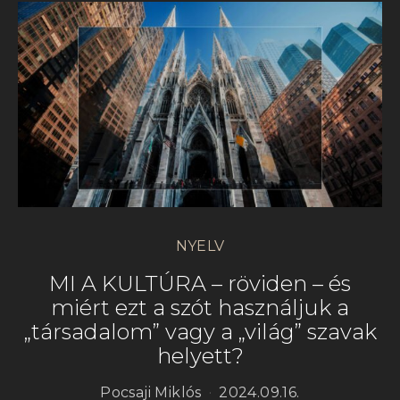
NYELV
MI A KULTÚRA – röviden – és
miért ezt a szót használjuk a
„társadalom” vagy a „világ” szavak
helyett?
Pocsaji Miklós
2024.09.16.