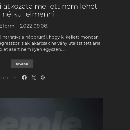
ilatkozata mellett nem lehet
ó nélkül elmenni
Eform
2022.09.08.
ő narratíva a háborúról, hogy ki kellett mondani:
resszor, s aki akárcsak halvány utalást tett arra,
plet azért nem ilyen egyszerű,…
tovább
Share