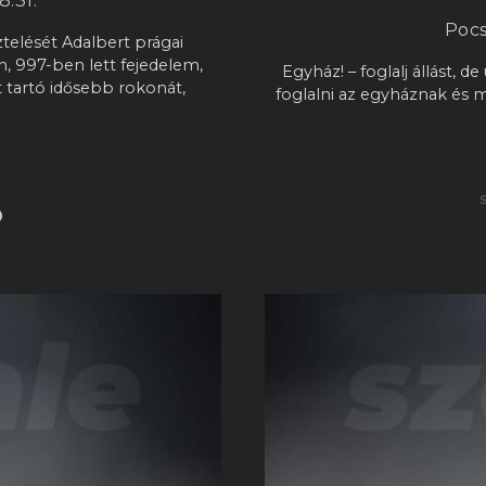
8.31.
Pocs
telését Adalbert prágai
n, 997-ben lett fejedelem,
Egyház! – foglalj állást, d
 tartó idősebb rokonát,
foglalni az egyháznak és m