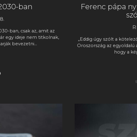
g 2030-ban
Ferenc pápa ny
sz
8.
R
0-ban, csak az, amit az
 már egy ideje nem titkolnak,
„Eddig úgy szólt a kötelez
karják bevezetni…
Oroszország az egyoldalú ag
hogy a ké