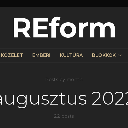
REform
KÖZÉLET
EMBERI
KULTÚRA
BLOKKOK
Posts by month
augusztus 202
22 posts