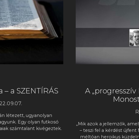
ta – a SZENTÍRÁS
A „progresszív 
Monosto
22.09.07.
R
lán létezett, ugyanolyan
agyunk. Egy olyan futkosó
„Mik azok a jellemzők, ame
aiak számtalant kivégeztek.
– teszi fel a kérdést újfen
méltóan heroikus küzdelm