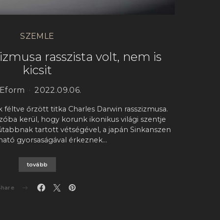
SZEMLE
zmusa rasszista volt, nem is
kicsit
Eform
2022.09.06.
k féltve őrzött titka Charles Darwin rasszizmusa.
óba kerül, hogy korunk ikonikus világi szentje
tabbnak tartott vétségével, a japán Sinkanszen
ható gyorsaságával érkeznek…
tovább
Share