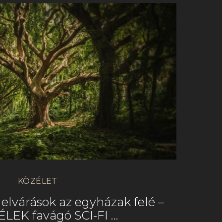
KÖZÉLET
elvárások az egyházak felé –
LEK favágó SCI-FI …