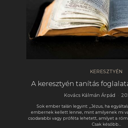
KERESZTYÉN
A keresztyén tanítás foglala
Kovács Kálmán Árpád
20
Sok ember talán legyint: „Jézus, ha egyálta
embernek kellett lennie, mint amilyenek mi v
csodarabbi vagy próféta lehetett, amilyet a róm
Csak később…