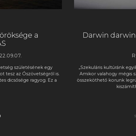
öröksége a
Darwin darwini
ÁS
22.09.07.
R
vetség születésének egy
„Szekuláris kultúránk egyi
t tesz az Ószövetségről is.
Amikor valahogy mégis sz
es dicsősége ragyog. Ez a
összeköthető korunk legrú
kiszámít