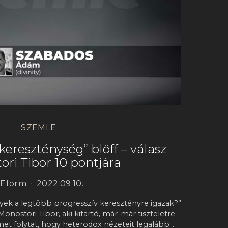
SZEMLE
kereszténység” blöff – válasz
ri Tibor 10 pontjára
Eform
2022.09.10.
lyek a legtöbb progresszív keresztényre igazak?”
t Monostori Tibor, aki kitartó, már-már tiszteletre
et folytat, hogy heterodox nézeteit legalább…