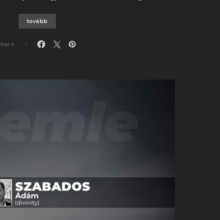
tovább
Share