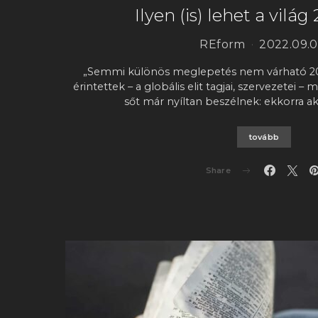
Ilyen (is) lehet a vilá
REform
2022.09.0
„Semmi különös meglepetés nem várható 203
érintettek – a globális elit tagjai, szervezetei –
sőt már nyíltan beszélnek: ekkorra a
tovább
Share