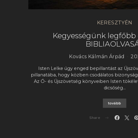
KERESZTYÉN
Kegyességünk legfőbb 
BIBLIAOLVAS
Kovács Kálmán Árpád
20
Isten Lelke úgy enged bepillantást az Újszö
pillanatába, hogy közben csodálatos bizonyságo
Az Ó- és Újszövetség könyveiben Isten tökélet
dicsőség…
tovább
Share