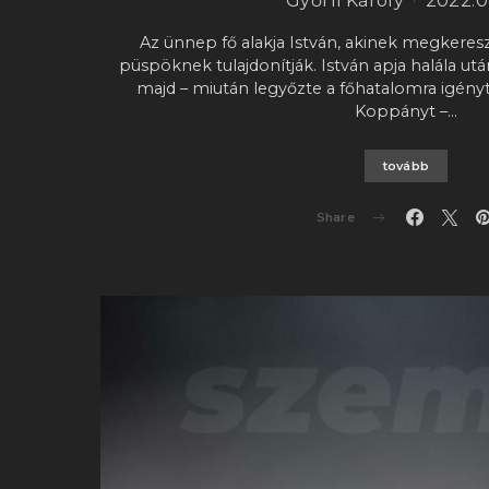
Győrfi Károly
2022.0
Az ünnep fő alakja István, akinek megkeresz
püspöknek tulajdonítják. István apja halála utá
majd – miután legyőzte a főhatalomra igényt
Koppányt –…
tovább
Share