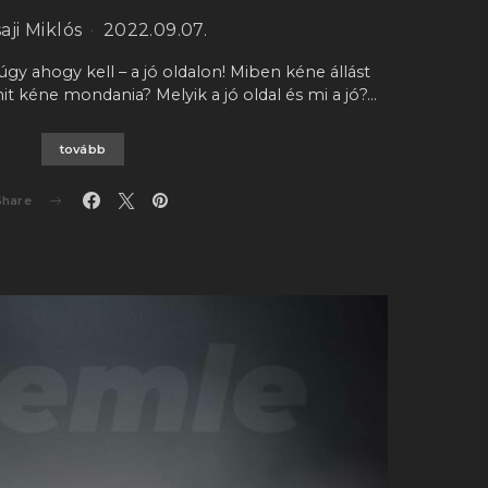
aji Miklós
2022.09.07.
e úgy ahogy kell – a jó oldalon! Miben kéne állást
it kéne mondania? Melyik a jó oldal és mi a jó?…
tovább
Share