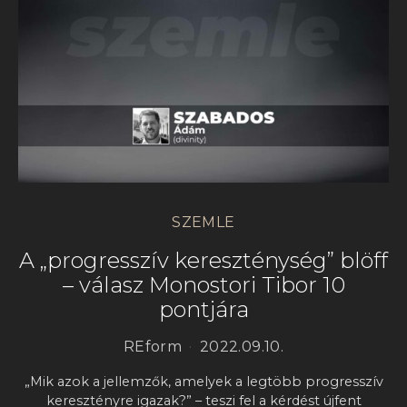
SZEMLE
A „progresszív kereszténység” blöff
– válasz Monostori Tibor 10
pontjára
REform
2022.09.10.
„Mik azok a jellemzők, amelyek a legtöbb progresszív
keresztényre igazak?” – teszi fel a kérdést újfent