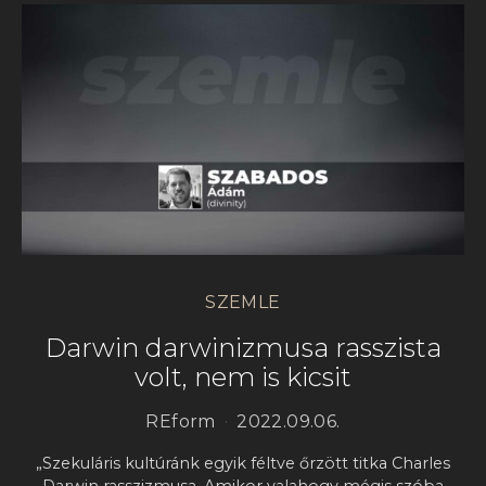
SZEMLE
Darwin darwinizmusa rasszista
volt, nem is kicsit
REform
2022.09.06.
„Szekuláris kultúránk egyik féltve őrzött titka Charles
Darwin rasszizmusa. Amikor valahogy mégis szóba