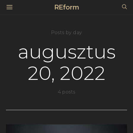
REform
Posts by day
augusztus
20, 2022
4 posts