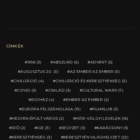
CÍMKÉK
1956
(3)
ABSZURD
(5)
ADVENT
(5)
AUGUSZTUS 20.
(3)
AZ EMBER AZ EMBER
(3)
CIVILIZÁCIÓ
(4)
CIVILIZÁCIÓ ÉS KERESZTYÉNSÉG
(3)
COVID
(3)
CSALÁD
(3)
CULTURAL WARS
(7)
EGYHÁZ
(4)
EMBER AZ EMBER
(2)
EURÓPA FELSZÁMOLÁSA
(13)
FILMKLUB
(3)
HEGYEN ÉPÜLT VÁROS
(2)
HÓR-VÖLGYI LEVELEK
(16)
IDŐ
(2)
IGE
(3)
JEGYZET
(3)
KARÁCSONY
(5)
KERESZTYÉNSÉG
(3)
KERESZTYÉN VILÁGHELYZET
(22)