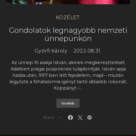
KÖZÉLET
Gondolatok legnagyobb nemzeti
ünnepünkön
Győrfi Károly
2022.08.31.
Az ünnep fő alakja István, akinek megkeresztelését
Adalbert prágai püspöknek tulajdonítják. István apja
halála után, 997-ben lett fejedelem, majd – miután
legyőzte a főhatalomra igényt tartó idősebb rokonát,
Koppányt –…
tovább
Share