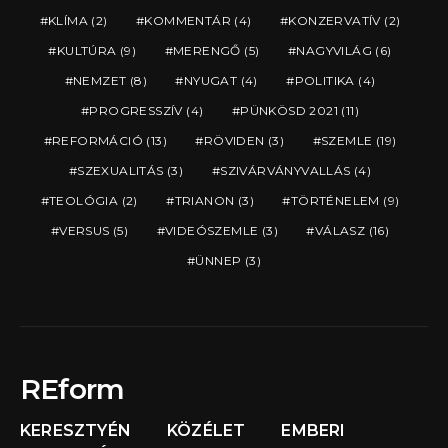
KLÍMA
(2)
KOMMENTÁR
(4)
KONZERVATÍV
(2)
KULTÚRA
(9)
MERENGŐ
(5)
NAGYVILÁG
(6)
NEMZET
(8)
NYUGAT
(4)
POLITIKA
(4)
PROGRESSZÍV
(4)
PÜNKÖSD 2021
(11)
REFORMÁCIÓ
(13)
RÖVIDEN
(3)
SZEMLE
(19)
SZEXUALITÁS
(3)
SZIVÁRVÁNYVALLÁS
(4)
TEOLÓGIA
(2)
TRIANON
(3)
TÖRTÉNELEM
(9)
VERSUS
(5)
VIDEÓSZEMLE
(3)
VÁLASZ
(16)
ÜNNEP
(3)
REform
KERESZTYÉN
KÖZÉLET
EMBERI