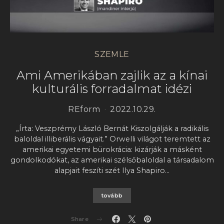
SZEMLE
Ami Amerikában zajlik az a kínai
kulturális forradalmat idézi
REform
2022.10.29.
„Írta: Veszprémy László Bernát Kiszolgálják a radikális
baloldal illiberális vágyait.” Orwelli világot teremtett az
amerikai egyetemi bürokrácia: kizárják a másként
gondolkodókat, az amerikai szélsőbaloldal a társadalom
alapjait feszíti szét Ilya Shapiro…
tovább
Share