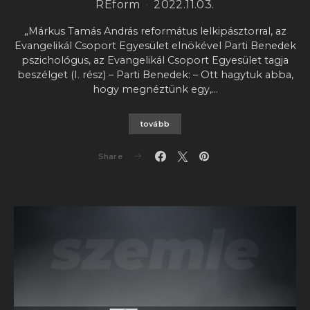
REform
2022.11.03.
„Márkus Tamás András református lelkipásztorral, az
Evangelikál Csoport Egyesület elnökével Parti Benedek
pszichológus, az Evangelikál Csoport Egyesület tagja
beszélget (I. rész) – Parti Benedek: – Ott hagytuk abba,
hogy megnéztünk egy,…
tovább
Share