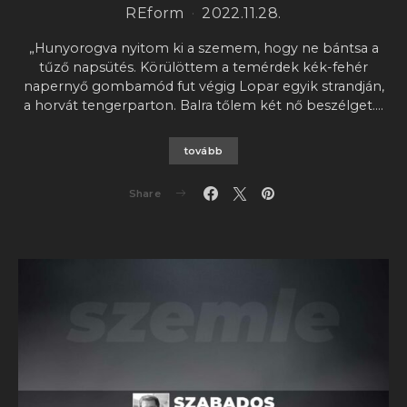
REform
2022.11.28.
„Hunyorogva nyitom ki a szemem, hogy ne bántsa a
tűző napsütés. Körülöttem a temérdek kék-fehér
napernyő gombamód fut végig Lopar egyik strandján,
a horvát tengerparton. Balra tőlem két nő beszélget.…
tovább
Share