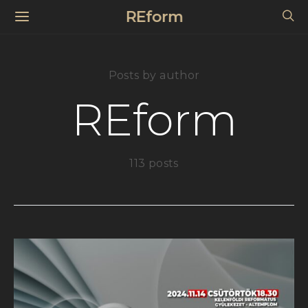
REform
Posts by author
REform
113 posts