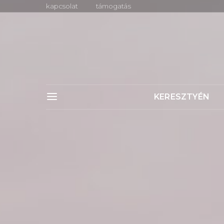
kapcsolat
támogatás
KERESZTYÉN