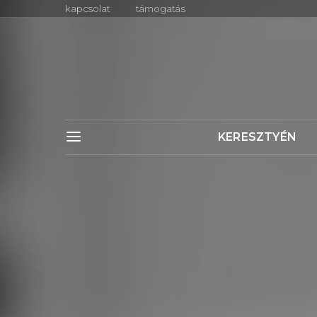
kapcsolat
támogatás
KERESZTYÉN