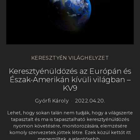
KERESZTYÉN VILÁGHELYZET
Keresztyénüldözés az Európán és
Észak-Amerikán kívüli világban –
KV9
Győrfi Károly
2022.04.20.
Lehet, hogy sokan talán nem tudják, hogy a világszerte
tapasztalt és ma is tapasztalható keresztyénüldözés
nyomon követésére, monitorozására, elemzésére
komoly szervezetek jöttek létre. Ezek közül kettőt itt
megemlítek, a jelentősebb…