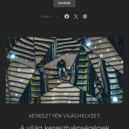
tovább
Share
KERESZTYÉN VILÁGHELYZET
A világ keresztyénségének