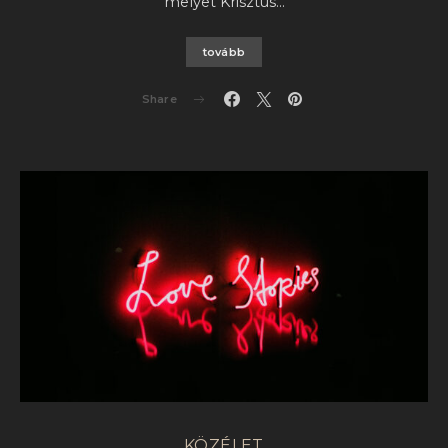
melyet Krisztus…
tovább
Share
KÖZÉLET