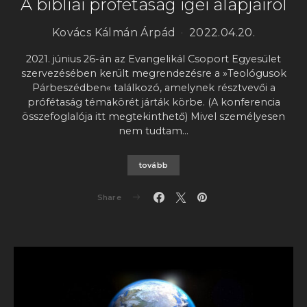
A bibliai prófétaság igei alapjairól
Kovács Kálmán Árpád
2022.04.20.
2021. június 26-án az Evangelikál Csoport Egyesület
szervezésében került megrendezésre a »Teológusok
Párbeszédben« találkozó, amelynek résztvevői a
prófétaság témakörét járták körbe. (A konferencia
összefoglalója itt megtekinthető) Mivel személyesen
nem tudtam…
tovább
Share