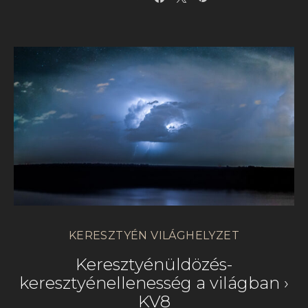
KERESZTYÉN VILÁGHELYZET
Keresztyénüldözés-
keresztyénellenesség a világban ›
KV8