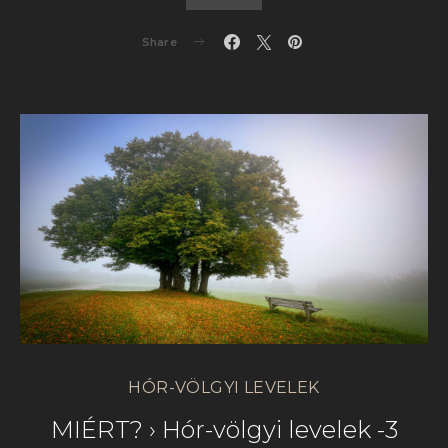
Share
HÓR-VÖLGYI LEVELEK
MIÉRT? › Hór-völgyi levelek -3