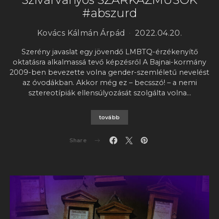
#abszurd
Kovács Kálmán Árpád
2022.04.20.
Szerény javaslat egy jövendő LMBTQ-érzékenyítő
oktatásra alkalmassá tevő képzésről A Bajnai-kormány
2009-ben bevezette volna gender-szemléletű nevelést
az óvodákban. Akkor még ez – becsszó! – a nemi
sztereotípiák ellensúlyozását szolgálta volna…
tovább
Share