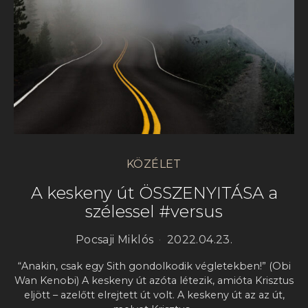
KÖZÉLET
A keskeny út ÖSSZENYITÁSA a
szélessel #versus
Pocsaji Miklós
2022.04.23.
“Anakin, csak egy Sith gondolkodik végletekben!” (Obi
Wan Kenobi) A keskeny út azóta létezik, amióta Krisztus
eljött – azelőtt elrejtett út volt. A keskeny út az az út,