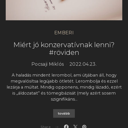
EMBERI
Miért jó konzervatívnak lenni?
#röviden
Pocsaji Miklós
2022.04.23.
A haladás mindent lerombol, ami útjában áll, hogy
megvalósítsa legújabb ötletét. Lerombolja és ezzel
lezárja a múltat. Mindig opponens, mindig lázadó, ezért
is „áldozatait” és tömegbázisát (mely azért sosem
szignifikáns…
tovább
Share