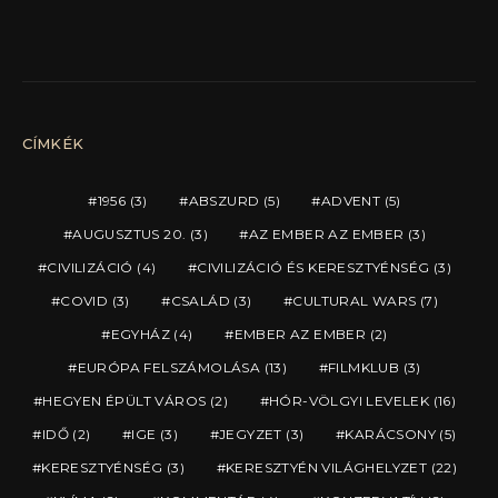
CÍMKÉK
1956
(3)
ABSZURD
(5)
ADVENT
(5)
AUGUSZTUS 20.
(3)
AZ EMBER AZ EMBER
(3)
CIVILIZÁCIÓ
(4)
CIVILIZÁCIÓ ÉS KERESZTYÉNSÉG
(3)
COVID
(3)
CSALÁD
(3)
CULTURAL WARS
(7)
EGYHÁZ
(4)
EMBER AZ EMBER
(2)
EURÓPA FELSZÁMOLÁSA
(13)
FILMKLUB
(3)
HEGYEN ÉPÜLT VÁROS
(2)
HÓR-VÖLGYI LEVELEK
(16)
IDŐ
(2)
IGE
(3)
JEGYZET
(3)
KARÁCSONY
(5)
KERESZTYÉNSÉG
(3)
KERESZTYÉN VILÁGHELYZET
(22)