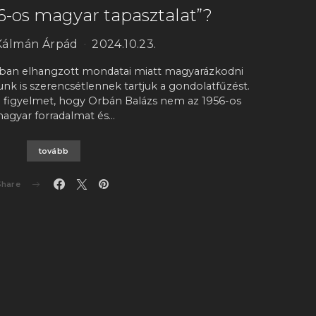
„56-os magyar tapasztalat”?
Kálmán Árpád
2024.10.23.
jában elhangzott mondatai miatt magyarázkodni
unk is szerencsétlennek tartjuk a gondolatfűzést.
a figyelmet, hogy Orbán Balázs nem az 1956-os
agyar forradalmat és…
tovább
Share