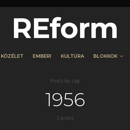
REform
KÖZÉLET
EMBERI
KULTÚRA
BLOKKOK
Posts by tag
1956
3 posts