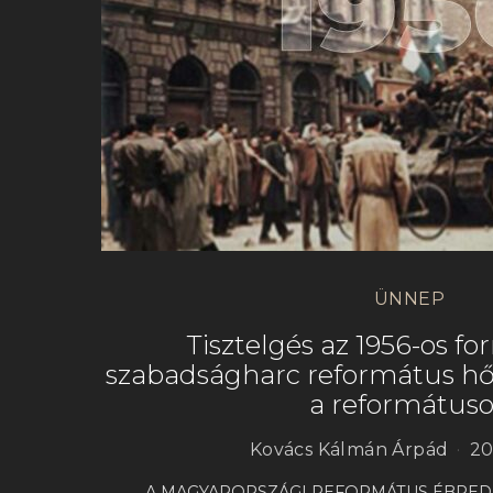
ÜNNEP
Tisztelgés az 1956-os fo
szabadságharc református hőse
a református
Kovács Kálmán Árpád
20
A MAGYARORSZÁGI REFORMÁTUS ÉBRED