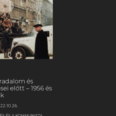
rradalom és
i előtt – 1956 és
ok
22.10.26.
ÉS ÉS A KOMMUNISTA