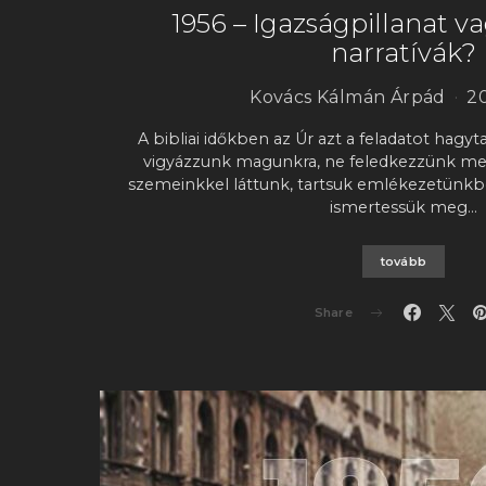
1956 – Igazságpillanat v
narratívák?
Kovács Kálmán Árpád
20
A bibliai időkben az Úr azt a feladatot hagyt
vigyázzunk magunkra, ne feledkezzünk meg
szemeinkkel láttunk, tartsuk emlékezetünkb
ismertessük meg…
tovább
Share