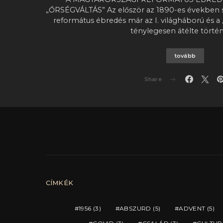
„ŐRSÉGVÁLTÁS” Az először az 1890-es években 
református ébredés már az I. világháború és a
ténylegesen átélte törté
tovább
Share
CÍMKÉK
1956
(3)
ABSZURD
(5)
ADVENT
(5)