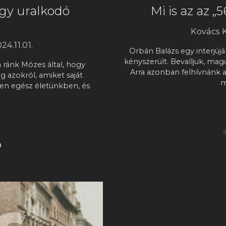
agy uralkodó
Mi is az az 
Kovács 
24.11.01.
Orbán Balázs egy interjú
kényszerült. Bevalljuk, mag
a ránk Mózes által, hogy
Arra azonban felhívnánk 
 azokról, amiket saját
m
en egész életünkben, és