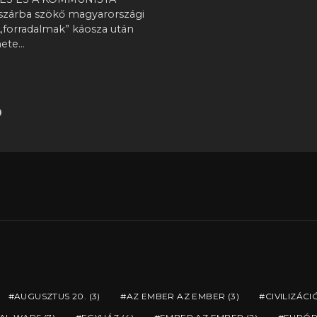
szárba szökő magyarországi
 „forradalmak” káosza után
nete…
AUGUSZTUS 20.
(3)
AZ EMBER AZ EMBER
(3)
CIVILIZÁCI