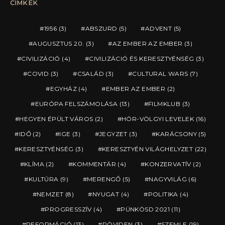
CÍMKÉK
1956
(3)
ABSZURD
(5)
ADVENT
(5)
AUGUSZTUS 20.
(3)
AZ EMBER AZ EMBER
(3)
CIVILIZÁCIÓ
(4)
CIVILIZÁCIÓ ÉS KERESZTYÉNSÉG
(3)
COVID
(3)
CSALÁD
(3)
CULTURAL WARS
(7)
EGYHÁZ
(4)
EMBER AZ EMBER
(2)
EURÓPA FELSZÁMOLÁSA
(13)
FILMKLUB
(3)
HEGYEN ÉPÜLT VÁROS
(2)
HÓR-VÖLGYI LEVELEK
(16)
IDŐ
(2)
IGE
(3)
JEGYZET
(3)
KARÁCSONY
(5)
KERESZTYÉNSÉG
(3)
KERESZTYÉN VILÁGHELYZET
(22)
KLÍMA
(2)
KOMMENTÁR
(4)
KONZERVATÍV
(2)
KULTÚRA
(9)
MERENGŐ
(5)
NAGYVILÁG
(6)
NEMZET
(8)
NYUGAT
(4)
POLITIKA
(4)
PROGRESSZÍV
(4)
PÜNKÖSD 2021
(11)
REFORMÁCIÓ
(13)
RÖVIDEN
(3)
SZEMLE
(19)