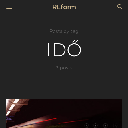
REform
Posts by tag
IDŐ
2 posts