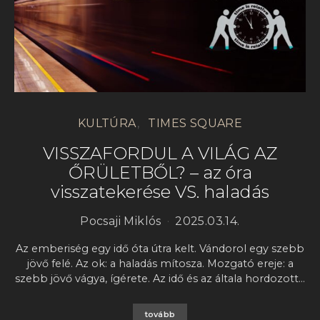
KULTÚRA
TIMES SQUARE
VISSZAFORDUL A VILÁG AZ
ŐRÜLETBŐL? – az óra
visszatekerése VS. haladás
Pocsaji Miklós
2025.03.14.
Az emberiség egy idő óta útra kelt. Vándorol egy szebb
jövő felé. Az ok: a haladás mítosza. Mozgató ereje: a
szebb jövő vágya, ígérete. Az idő és az általa hordozott…
tovább