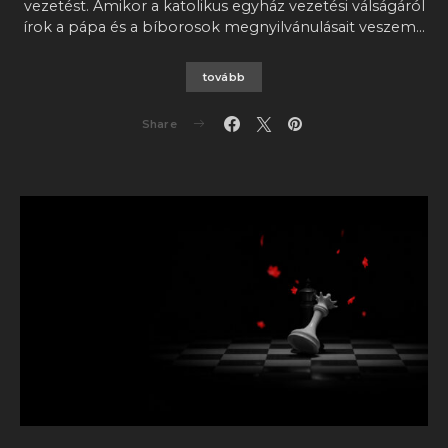
vezetést. Amikor a katolikus egyház vezetési válságáról
írok a pápa és a bíborosok megnyilvánulásait veszem…
tovább
Share