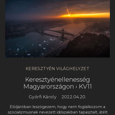
KERESZTYÉN VILÁGHELYZET
Keresztyénellenesség
Magyarországon › KV11
Győrfi Károly
2022.04.20.
Elöljáróban leszögezem, hogy nem foglalkozom a
szocializmusnak nevezett időszakban tapasztalt, átélt