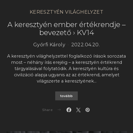
KERESZTYÉN VILÁGHELYZET
A keresztyén ember értékrendje –
bevezető › KV14
Győrfi Károly
2022.04.20.
A keresztyén világhelyzettel foglalkozó írások sorozata
most – néhány írás erejéig – a keresztyén értékrend
tárgyalásával folytatódik. A keresztyén kultúra és
civilizáció alapja ugyanis az az értékrend, amelyet
világszerte a keresztyének…
tovább
Share