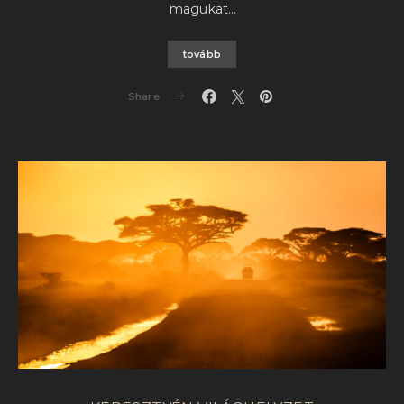
magukat…
tovább
Share