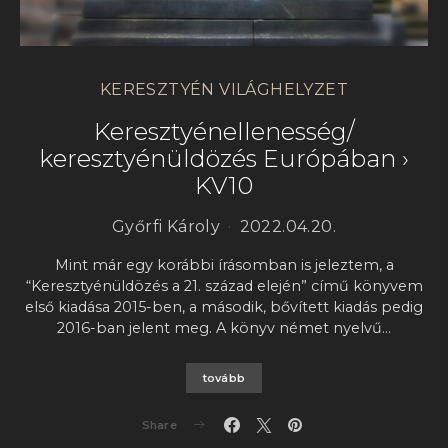
KERESZTYÉN VILÁGHELYZET
Keresztyénellenesség/
keresztyénüldözés Európában ›
KV10
Győrfi Károly
2022.04.20.
Mint már egy korábbi írásomban is jeleztem, a
“Keresztyénüldözés a 21. század elején” című könyvem
első kiadása 2015-ben, a második, bővített kiadás pedig
2016-ban jelent meg. A könyv német nyelvű…
tovább
Share