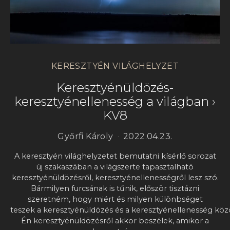
KERESZTYÉN VILÁGHELYZET
Keresztyénüldözés-
keresztyénellenesség a világban ›
KV8
Győrfi Károly
2022.04.23.
A keresztyén világhelyzetet bemutatni kísérlő sorozat
új szakaszában a világszerte tapasztalható
keresztyénüldözésről, keresztyénellenességről lesz szó.
Bármilyen furcsának is tűnik, először tisztázni
szeretném, hogy miért és milyen különbséget
teszek a keresztyénüldözés és a keresztyénellenesség köz
Én keresztyénüldözésről akkor beszélek, amikor a