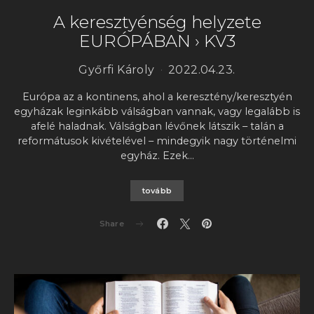
A keresztyénség helyzete
EURÓPÁBAN › KV3
Győrfi Károly
2022.04.23.
Európa az a kontinens, ahol a keresztény/keresztyén
egyházak leginkább válságban vannak, vagy legalább is
afelé haladnak. Válságban lévőnek látszik – talán a
reformátusok kivételével – mindegyik nagy történelmi
egyház. Ezek…
tovább
Share