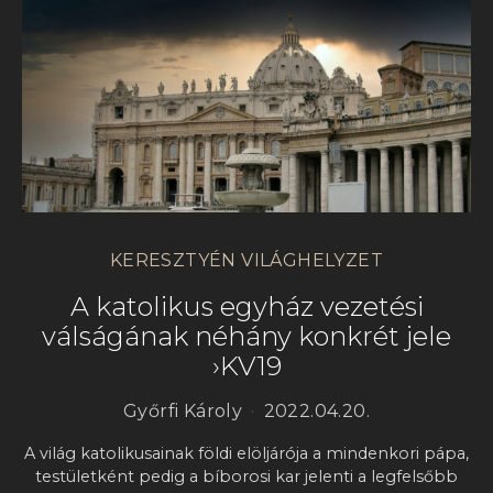
KERESZTYÉN VILÁGHELYZET
A katolikus egyház vezetési
válságának néhány konkrét jele
›KV19
Győrfi Károly
2022.04.20.
A világ katolikusainak földi elöljárója a mindenkori pápa,
testületként pedig a bíborosi kar jelenti a legfelsőbb