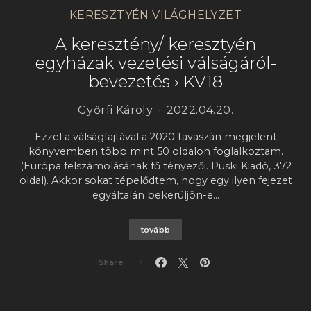
KERESZTYÉN VILÁGHELYZET
A keresztény/ keresztyén
egyházak vezetési válságáról-
bevezetés › KV18
Győrfi Károly
2022.04.20.
Ezzel a válságfajtával a 2020 tavaszán megjelent
könyvemben több mint 50 oldalon foglalkoztam.
(Európa felszámolásának fő tényezői. Püski Kiadó, 372
oldal). Akkor sokat tépelődtem, hogy egy ilyen fejezet
egyáltalán bekerüljön-e…
tovább
Share