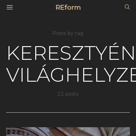
REform
Posts by tag
KERESZTYÉN
VILÁGHELYZ
22 posts