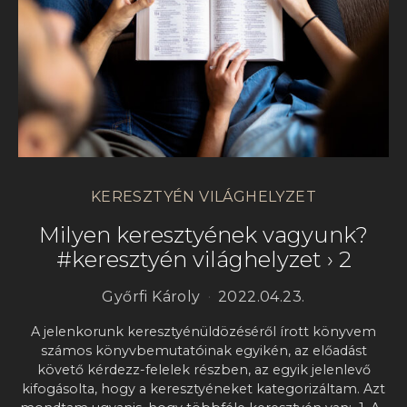
KERESZTYÉN VILÁGHELYZET
Milyen keresztyének vagyunk?
#keresztyén világhelyzet › 2
Győrfi Károly
2022.04.23.
A jelenkorunk keresztyénüldözéséről írott könyvem
számos könyvbemutatóinak egyikén, az előadást
követő kérdezz-felelek részben, az egyik jelenlevő
kifogásolta, hogy a keresztyéneket kategorizáltam. Azt