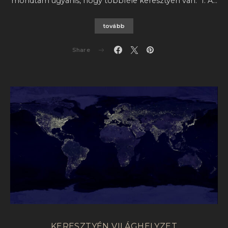
mondtam ugyanis, hogy többféle keresztyén van: 1. A…
tovább
Share
KERESZTYÉN VILÁGHELYZET