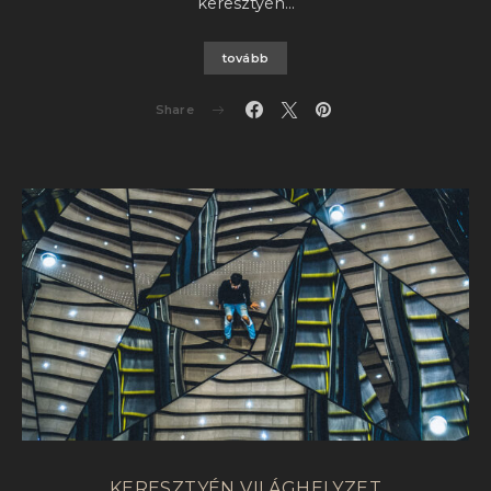
keresztyén…
tovább
Share
KERESZTYÉN VILÁGHELYZET