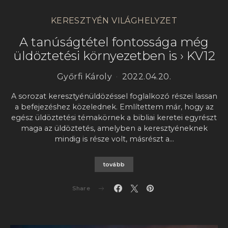
KERESZTYÉN VILÁGHELYZET
A tanúságtétel fontossága még
üldöztetési környezetben is › KV12
Győrfi Károly
2022.04.20.
A sorozat keresztyénüldözéssel foglalkozó részei lassan
a befejezéshez közelednek. Említettem már, hogy az
egész üldöztetési témakörnek a bibliai keretei egyrészt
maga az üldöztetés, amelyben a keresztyéneknek
mindig is része volt, másrészt a…
tovább
Share