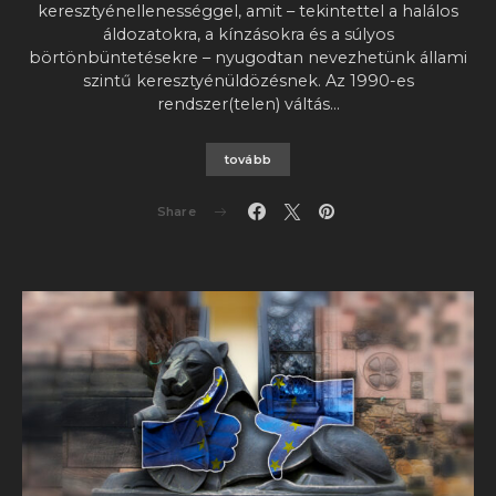
keresztyénellenességgel, amit – tekintettel a halálos
áldozatokra, a kínzásokra és a súlyos
börtönbüntetésekre – nyugodtan nevezhetünk állami
szintű keresztyénüldözésnek. Az 1990-es
rendszer(telen) váltás…
tovább
Share