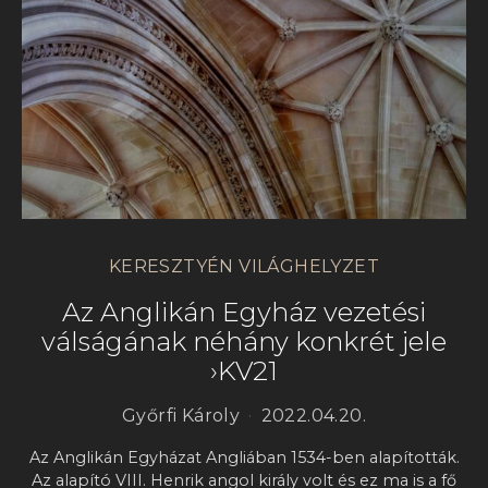
KERESZTYÉN VILÁGHELYZET
Az Anglikán Egyház vezetési
válságának néhány konkrét jele
›KV21
Győrfi Károly
2022.04.20.
Az Anglikán Egyházat Angliában 1534-ben alapították.
Az alapító VIII. Henrik angol király volt és ez ma is a fő