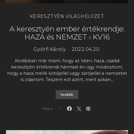
KERESZTYÉN VILÁGHELYZET
A keresztyén ember értékrendje:
HAZA és NEMZET › KV16
Győrfi Károly
2022.04.20.
Korábban már írtam, hogy az Isten, haza, család
keresztyén értékrendi hármast én úgy módosítom,
hogy a haza mellé kötőjellel vagy zárójellel a nemzetet
is odaírom. Teszem ezt azért, mert sokan…
tovább
Share