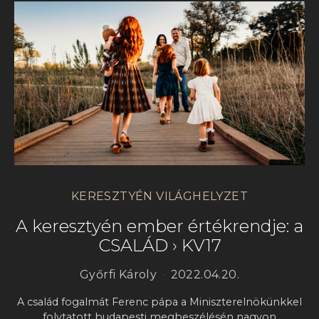
KERESZTYÉN VILÁGHELYZET
A keresztyén ember értékrendje: a
CSALÁD › KV17
Győrfi Károly
2022.04.20.
A család fogalmát Ferenc pápa a Miniszterelnökünkkel
folytatott budapesti megbeszélésén nagyon