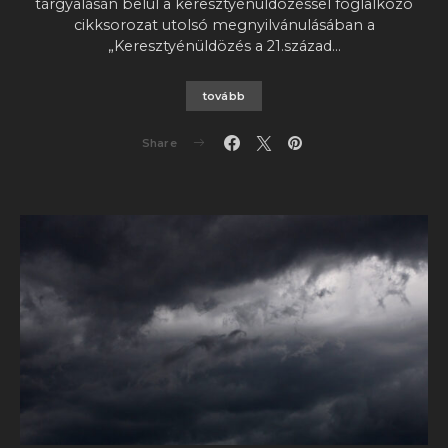
tárgyalásán belül a keresztyénüldözéssel foglalkozó
cikksorozat utolsó megnyilvánulásában a
„Keresztyénüldözés a 21.század…
tovább
Share