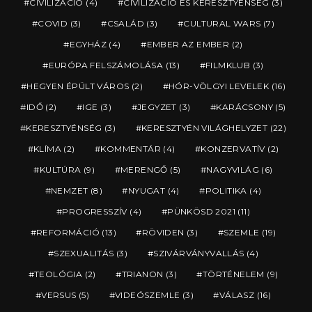
CIVILIZÁCIÓ
(4)
CIVILIZÁCIÓ ÉS KERESZTYÉNSÉG
(3)
COVID
(3)
CSALÁD
(3)
CULTURAL WARS
(7)
EGYHÁZ
(4)
EMBER AZ EMBER
(2)
EURÓPA FELSZÁMOLÁSA
(13)
FILMKLUB
(3)
HEGYEN ÉPÜLT VÁROS
(2)
HÓR-VÖLGYI LEVELEK
(16)
IDŐ
(2)
IGE
(3)
JEGYZET
(3)
KARÁCSONY
(5)
KERESZTYÉNSÉG
(3)
KERESZTYÉN VILÁGHELYZET
(22)
KLÍMA
(2)
KOMMENTÁR
(4)
KONZERVATÍV
(2)
KULTÚRA
(9)
MERENGŐ
(5)
NAGYVILÁG
(6)
NEMZET
(8)
NYUGAT
(4)
POLITIKA
(4)
PROGRESSZÍV
(4)
PÜNKÖSD 2021
(11)
REFORMÁCIÓ
(13)
RÖVIDEN
(3)
SZEMLE
(19)
SZEXUALITÁS
(3)
SZIVÁRVÁNYVALLÁS
(4)
TEOLÓGIA
(2)
TRIANON
(3)
TÖRTÉNELEM
(9)
VERSUS
(5)
VIDEÓSZEMLE
(3)
VÁLASZ
(16)