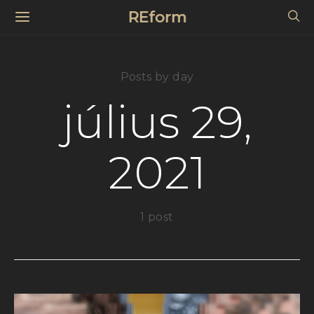
REform
Posts by day
július 29,
2021
1 post