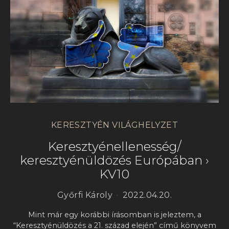
KERESZTYÉN VILÁGHELYZET
Keresztyénellenesség/
keresztyénüldözés Európában ›
KV10
Győrfi Károly
2022.04.20.
Mint már egy korábbi írásomban is jeleztem, a
“Keresztyénüldözés a 21. század elején” című könyvem