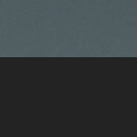
mi az a
Küldetésakadémia?
Ezt az élőtalálkozós