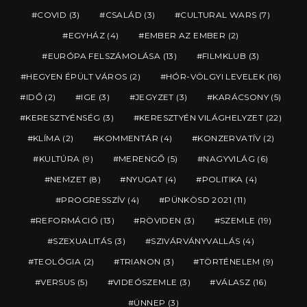
COVID
(3)
CSALÁD
(3)
CULTURAL WARS
(7)
EGYHÁZ
(4)
EMBER AZ EMBER
(2)
EURÓPA FELSZÁMOLÁSA
(13)
FILMKLUB
(3)
HEGYEN ÉPÜLT VÁROS
(2)
HÓR-VÖLGYI LEVELEK
(16)
IDŐ
(2)
IGE
(3)
JEGYZET
(3)
KARÁCSONY
(5)
KERESZTYÉNSÉG
(3)
KERESZTYÉN VILÁGHELYZET
(22)
KLÍMA
(2)
KOMMENTÁR
(4)
KONZERVATÍV
(2)
KULTÚRA
(9)
MERENGŐ
(5)
NAGYVILÁG
(6)
NEMZET
(8)
NYUGAT
(4)
POLITIKA
(4)
PROGRESSZÍV
(4)
PÜNKÖSD 2021
(11)
REFORMÁCIÓ
(13)
RÖVIDEN
(3)
SZEMLE
(19)
SZEXUALITÁS
(3)
SZIVÁRVÁNYVALLÁS
(4)
TEOLÓGIA
(2)
TRIANON
(3)
TÖRTÉNELEM
(9)
VERSUS
(5)
VIDEÓSZEMLE
(3)
VÁLASZ
(16)
ÜNNEP
(3)