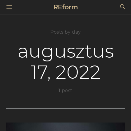
REform
Posts by day
augusztus
17, 2022
1 post