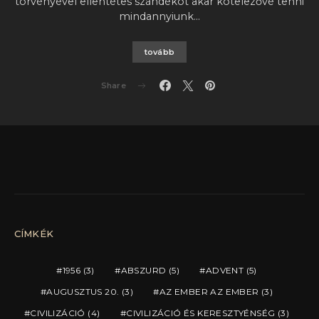
törvényével ellentétes szándékot akar kötelezővé tenni
mindannyiunk…
tovább
Share
CÍMKÉK
1956
(3)
ABSZURD
(5)
ADVENT
(5)
AUGUSZTUS 20.
(3)
AZ EMBER AZ EMBER
(3)
CIVILIZÁCIÓ
(4)
CIVILIZÁCIÓ ÉS KERESZTYÉNSÉG
(3)