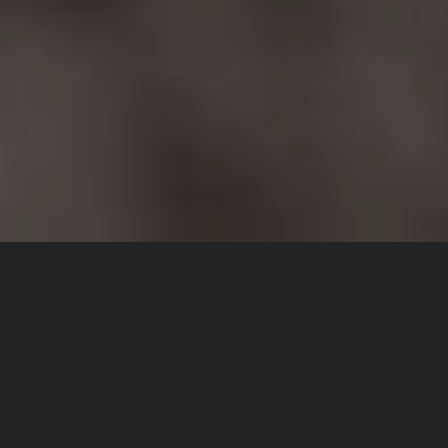
TEXTUS:
Róm 8,14. 38-39
„Mert akiket Isten Lelke vezérel, azok Istennek