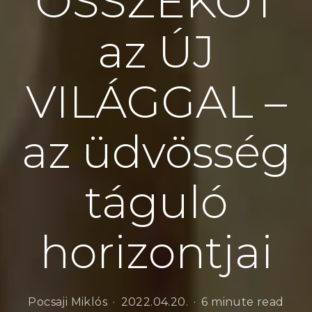
ÖSSZEKÖT
az ÚJ
VILÁGGAL –
az üdvösség
táguló
horizontjai
Pocsaji Miklós
2022.04.20.
6 minute read