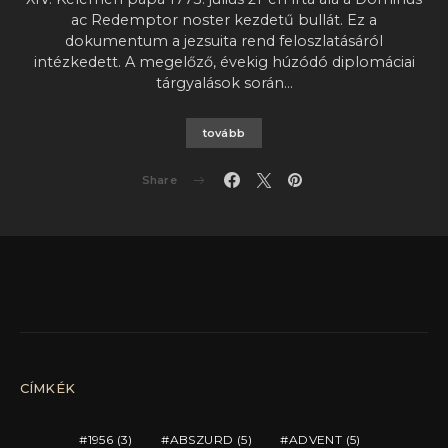
ac Redemptor noster kezdetű bullát. Ez a
dokumentum a jezsuita rend feloszlatásáról
intézkedett. A megelőző, évekig húzódó diplomáciai
tárgyalások során…
tovább
Share
CÍMKÉK
1956
(3)
ABSZURD
(5)
ADVENT
(5)