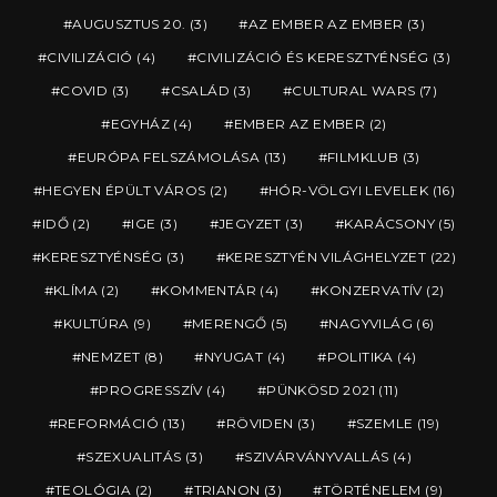
AUGUSZTUS 20.
(3)
AZ EMBER AZ EMBER
(3)
CIVILIZÁCIÓ
(4)
CIVILIZÁCIÓ ÉS KERESZTYÉNSÉG
(3)
COVID
(3)
CSALÁD
(3)
CULTURAL WARS
(7)
EGYHÁZ
(4)
EMBER AZ EMBER
(2)
EURÓPA FELSZÁMOLÁSA
(13)
FILMKLUB
(3)
HEGYEN ÉPÜLT VÁROS
(2)
HÓR-VÖLGYI LEVELEK
(16)
IDŐ
(2)
IGE
(3)
JEGYZET
(3)
KARÁCSONY
(5)
KERESZTYÉNSÉG
(3)
KERESZTYÉN VILÁGHELYZET
(22)
KLÍMA
(2)
KOMMENTÁR
(4)
KONZERVATÍV
(2)
KULTÚRA
(9)
MERENGŐ
(5)
NAGYVILÁG
(6)
NEMZET
(8)
NYUGAT
(4)
POLITIKA
(4)
PROGRESSZÍV
(4)
PÜNKÖSD 2021
(11)
REFORMÁCIÓ
(13)
RÖVIDEN
(3)
SZEMLE
(19)
SZEXUALITÁS
(3)
SZIVÁRVÁNYVALLÁS
(4)
TEOLÓGIA
(2)
TRIANON
(3)
TÖRTÉNELEM
(9)