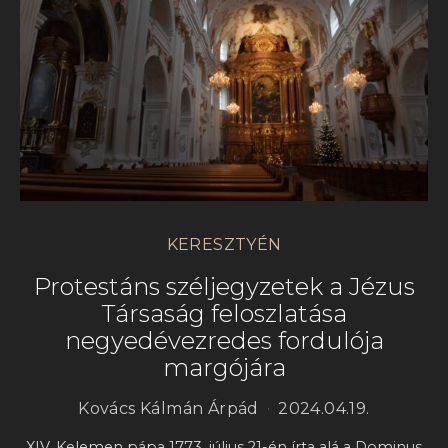
KERESZTYÉN
Protestáns széljegyzetek a Jézus
Társaság feloszlatása
negyedévezredes fordulója
margójára
Kovács Kálmán Árpád
2024.04.19.
XIV. Kelemen pápa 1773. július 21-én írta alá a Dominus