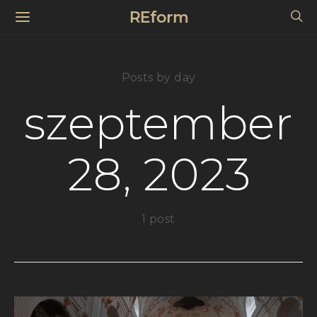
REform
Posts by day
szeptember
28, 2023
1 post