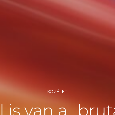
KÖZÉLET
 is van a „brut