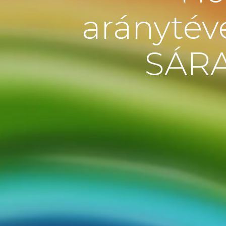
aránytév
SÁRA 