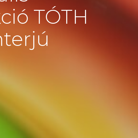
kció TÓTH
nterjú