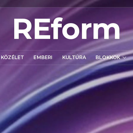
REform
KÖZÉLET
EMBERI
KULTÚRA
BLOKKOK