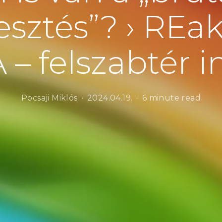
esztés”? › REa
– felszabtér i
Pocsaji Miklós
2024.04.19.
6 minute read