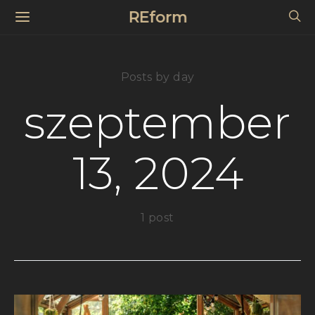
REform
Posts by day
szeptember
13, 2024
1 post