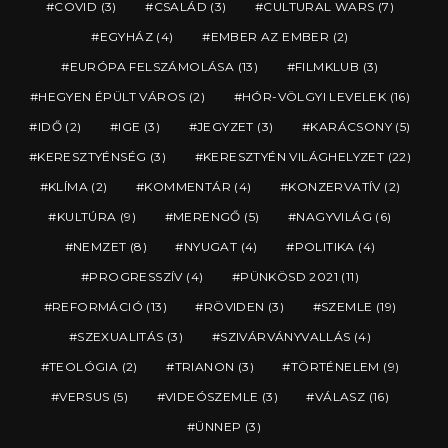
COVID
(3)
CSALÁD
(3)
CULTURAL WARS
(7)
EGYHÁZ
(4)
EMBER AZ EMBER
(2)
EURÓPA FELSZÁMOLÁSA
(13)
FILMKLUB
(3)
HEGYEN ÉPÜLT VÁROS
(2)
HÓR-VÖLGYI LEVELEK
(16)
IDŐ
(2)
IGE
(3)
JEGYZET
(3)
KARÁCSONY
(5)
KERESZTYÉNSÉG
(3)
KERESZTYÉN VILÁGHELYZET
(22)
KLÍMA
(2)
KOMMENTÁR
(4)
KONZERVATÍV
(2)
KULTÚRA
(9)
MERENGŐ
(5)
NAGYVILÁG
(6)
NEMZET
(8)
NYUGAT
(4)
POLITIKA
(4)
PROGRESSZÍV
(4)
PÜNKÖSD 2021
(11)
REFORMÁCIÓ
(13)
RÖVIDEN
(3)
SZEMLE
(19)
SZEXUALITÁS
(3)
SZIVÁRVÁNYVALLÁS
(4)
TEOLÓGIA
(2)
TRIANON
(3)
TÖRTÉNELEM
(9)
VERSUS
(5)
VIDEÓSZEMLE
(3)
VÁLASZ
(16)
ÜNNEP
(3)