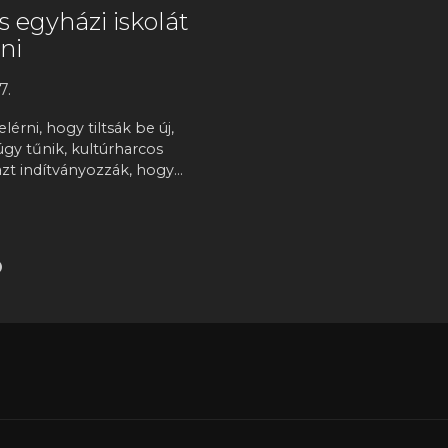
s egyházi iskolát
ni
7.
lérni, hogy tiltsák be új,
úgy tűnik, kultúrharcos
zt indítványozzák, hogy…