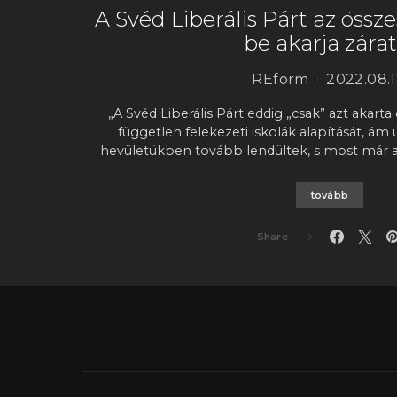
A Svéd Liberális Párt az össze
be akarja zárat
REform
2022.08.1
„A Svéd Liberális Párt eddig „csak” azt akarta e
független felekezeti iskolák alapítását, ám 
hevületükben tovább lendültek, s most már a
tovább
Share