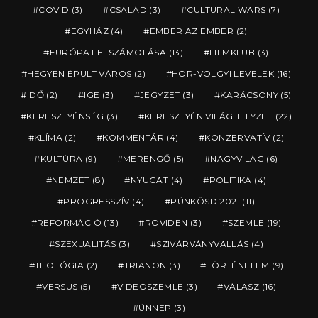
COVID
(3)
CSALÁD
(3)
CULTURAL WARS
(7)
EGYHÁZ
(4)
EMBER AZ EMBER
(2)
EURÓPA FELSZÁMOLÁSA
(13)
FILMKLUB
(3)
HEGYEN ÉPÜLT VÁROS
(2)
HÓR-VÖLGYI LEVELEK
(16)
IDŐ
(2)
IGE
(3)
JEGYZET
(3)
KARÁCSONY
(5)
KERESZTYÉNSÉG
(3)
KERESZTYÉN VILÁGHELYZET
(22)
KLÍMA
(2)
KOMMENTÁR
(4)
KONZERVATÍV
(2)
KULTÚRA
(9)
MERENGŐ
(5)
NAGYVILÁG
(6)
NEMZET
(8)
NYUGAT
(4)
POLITIKA
(4)
PROGRESSZÍV
(4)
PÜNKÖSD 2021
(11)
REFORMÁCIÓ
(13)
RÖVIDEN
(3)
SZEMLE
(19)
SZEXUALITÁS
(3)
SZIVÁRVÁNYVALLÁS
(4)
TEOLÓGIA
(2)
TRIANON
(3)
TÖRTÉNELEM
(9)
VERSUS
(5)
VIDEÓSZEMLE
(3)
VÁLASZ
(16)
ÜNNEP
(3)