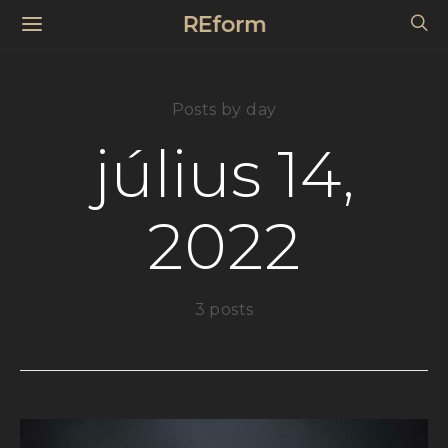
REform
Posts by day
július 14,
2022
3 posts