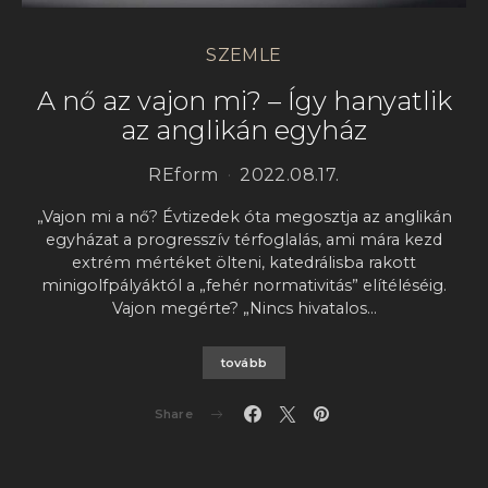
SZEMLE
A nő az vajon mi? – Így hanyatlik
az anglikán egyház
REform
2022.08.17.
„Vajon mi a nő? Évtizedek óta megosztja az anglikán
egyházat a progresszív térfoglalás, ami mára kezd
extrém mértéket ölteni, katedrálisba rakott
minigolfpályáktól a „fehér normativitás” elítéléséig.
Vajon megérte? „Nincs hivatalos…
tovább
Share