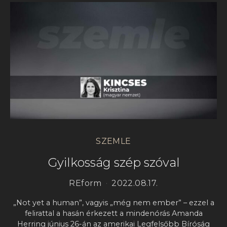
SZEMLE
Gyilkosság szép szóval
REform
2022.08.17.
„Not yet a human”, vagyis „még nem ember” – ezzel a
felirattal a hasán érkezett a mindenórás Amanda
Herring június 26-án az amerikai Legfelsőbb Bíróság