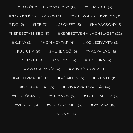
EURÓPA FELSZÁMOLÁSA
(13)
FILMKLUB
(3)
HEGYEN ÉPÜLT VÁROS
(2)
HÓR-VÖLGYI LEVELEK
(16)
IDŐ
(2)
IGE
(3)
JEGYZET
(3)
KARÁCSONY
(5)
KERESZTYÉNSÉG
(3)
KERESZTYÉN VILÁGHELYZET
(22)
KLÍMA
(2)
KOMMENTÁR
(4)
KONZERVATÍV
(2)
KULTÚRA
(9)
MERENGŐ
(5)
NAGYVILÁG
(6)
NEMZET
(8)
NYUGAT
(4)
POLITIKA
(4)
PROGRESSZÍV
(4)
PÜNKÖSD 2021
(11)
REFORMÁCIÓ
(13)
RÖVIDEN
(3)
SZEMLE
(19)
SZEXUALITÁS
(3)
SZIVÁRVÁNYVALLÁS
(4)
TEOLÓGIA
(2)
TRIANON
(3)
TÖRTÉNELEM
(9)
VERSUS
(5)
VIDEÓSZEMLE
(3)
VÁLASZ
(16)
ÜNNEP
(3)