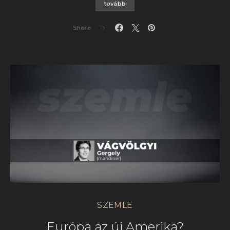
tovább
Share
SZEMLE
Európa az új Amerika?