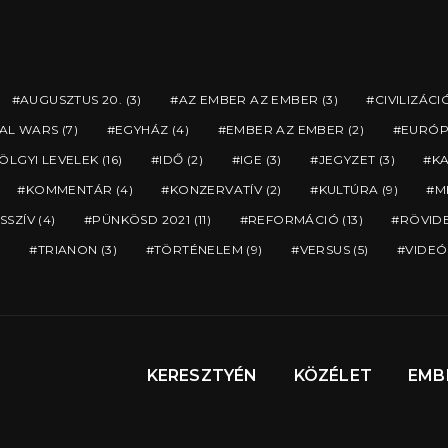
AUGUSZTUS 20.
(3)
AZ EMBER AZ EMBER
(3)
CIVILIZÁCI
AL WARS
(7)
EGYHÁZ
(4)
EMBER AZ EMBER
(2)
EURÓP
ÖLGYI LEVELEK
(16)
IDŐ
(2)
IGE
(3)
JEGYZET
(3)
K
KOMMENTÁR
(4)
KONZERVATÍV
(2)
KULTÚRA
(9)
M
SSZÍV
(4)
PÜNKÖSD 2021
(11)
REFORMÁCIÓ
(13)
RÖVID
)
TRIANON
(3)
TÖRTÉNELEM
(9)
VERSUS
(5)
VIDEÓ
KERESZTYÉN
KÖZÉLET
EMB