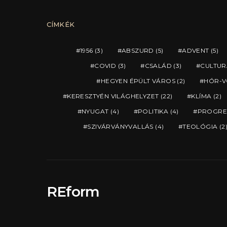
CÍMKÉK
1956
(3)
ABSZURD
(5)
ADVENT
(5)
COVID
(3)
CSALÁD
(3)
CULTUR
HEGYEN ÉPÜLT VÁROS
(2)
HÓR-V
KERESZTYÉN VILÁGHELYZET
(22)
KLÍMA
(2)
NYUGAT
(4)
POLITIKA
(4)
PROGRE
SZIVÁRVÁNYVALLÁS
(4)
TEOLÓGIA
(2
REform