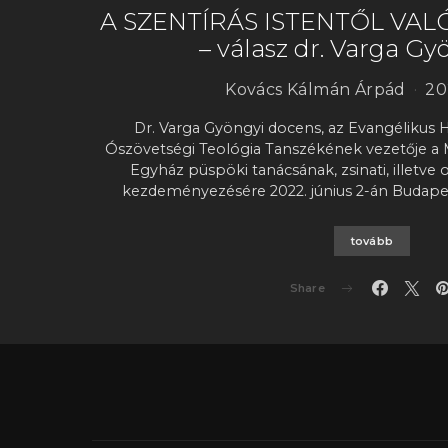
A SZENTÍRÁS ISTENTŐL VAL
– válasz dr. Varga G
Kovács Kálmán Árpád
20
Dr. Varga Gyöngyi docens, az Evangélikus
Ószövetségi Teológia Tanszékének vezetője a 
Egyház püspöki tanácsának, zsinati, illetv
kezdeményezésére 2022. június 2-án Budapes
tovább
Share