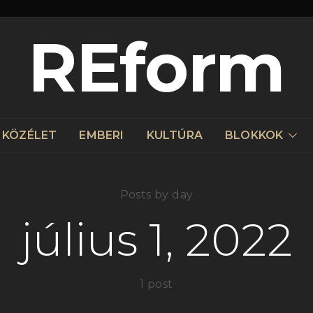
REform
KÖZÉLET
EMBERI
KULTÚRA
BLOKKOK
Posts by day
július 1, 2022
1 post