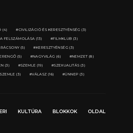
Ó
(4)
CIVILIZÁCIÓ ÉS KERESZTYÉNSÉG
(3)
A FELSZÁMOLÁSA
(13)
FILMKLUB
(3)
ARÁCSONY
(5)
KERESZTYÉNSÉG
(3)
ERENGŐ
(5)
NAGYVILÁG
(6)
NEMZET
(8)
EN
(3)
SZEMLE
(19)
SZEXUALITÁS
(3)
SZEMLE
(3)
VÁLASZ
(16)
ÜNNEP
(3)
ERI
KULTÚRA
BLOKKOK
OLDAL