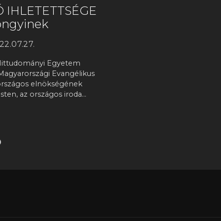
Ó IHLETETTSÉGE
yöngyinek
22.07.27.
 Hittudományi Egyetem
Magyarországi Evangélikus
e országos elnökségének
ten, az országos iroda…