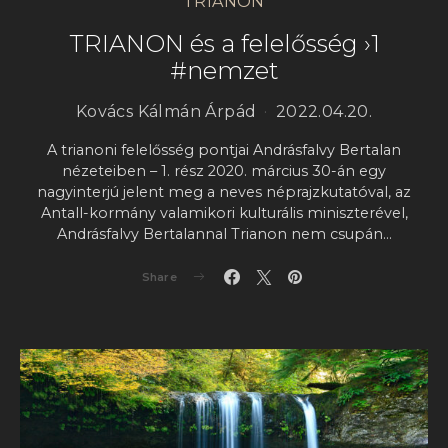
TRIANON
TRIANON és a felelősség ›1
#nemzet
Kovács Kálmán Árpád
2022.04.20.
A trianoni felelősség pontjai Andrásfalvy Bertalan
nézeteiben – 1. rész 2020. március 30-án egy
nagyinterjú jelent meg a neves néprajzkutatóval, az
Antall-kormány valamikori kulturális miniszterével,
Andrásfalvy Bertalannal Trianon nem csupán…
Share