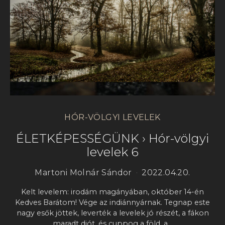
HÓR-VÖLGYI LEVELEK
ÉLETKÉPESSÉGÜNK › Hór-völgyi
levelek 6
Martoni Molnár Sándor
2022.04.20.
Kelt levelem: irodám magányában, október 14-én
Kedves Barátom! Vége az indiánnyárnak. Tegnap este
nagy esők jöttek, leverték a levelek jó részét, a fákon
maradt diót, és cuppog a föld, a…