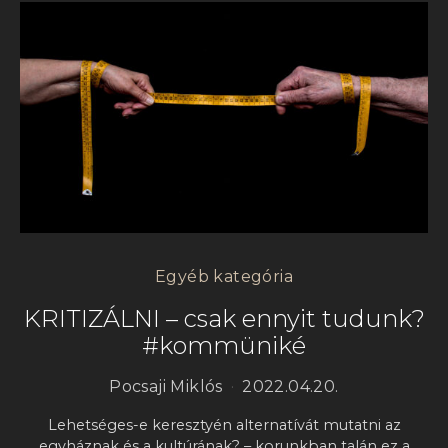
Egyéb kategória
KRITIZÁLNI – csak ennyit tudunk?
#kommüniké
Pocsaji Miklós
2022.04.20.
Lehetséges-e keresztyén alternatívát mutatni az
egyháznak és a kultúrának? – korunkban talán ez a