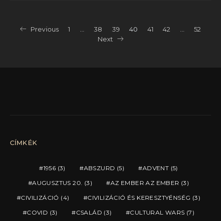
Bejegyzések
Previous
1
…
38
39
40
41
42
…
52
Next
lapozása
CÍMKÉK
1956
(3)
ABSZURD
(5)
ADVENT
(5)
AUGUSZTUS 20.
(3)
AZ EMBER AZ EMBER
(3)
CIVILIZÁCIÓ
(4)
CIVILIZÁCIÓ ÉS KERESZTYÉNSÉG
(3)
COVID
(3)
CSALÁD
(3)
CULTURAL WARS
(7)