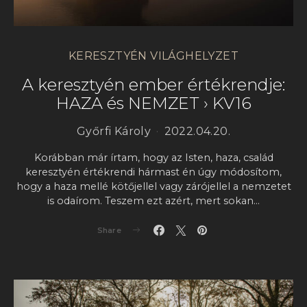
KERESZTYÉN VILÁGHELYZET
A keresztyén ember értékrendje:
HAZA és NEMZET › KV16
Győrfi Károly
2022.04.20.
Korábban már írtam, hogy az Isten, haza, család
keresztyén értékrendi hármast én úgy módosítom,
hogy a haza mellé kötőjellel vagy zárójellel a nemzetet
is odaírom. Teszem ezt azért, mert sokan…
Share