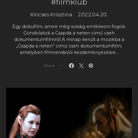
#filmklub
Kincses Krisztina
2022.04.20.
Egy dokufilm, amire még sokáig emlékezni fogok.
Gondolatok a Csapda a neten című cseh
dokumentumfilmről A minap került a mozikba a
„Csapda a neten” című cseh dokumentumfilm,
amelyben filmrendezői kezdeményezésre…
Share