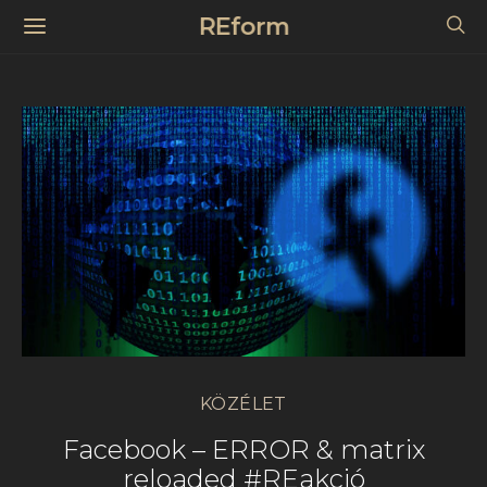
REform
KÖZÉLET
Facebook – ERROR & matrix
reloaded #REakció