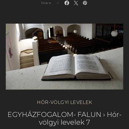
Share
HÓR-VÖLGYI LEVELEK
EGYHÁZFOGALOM- FALUN › Hór-
völgyi levelek 7