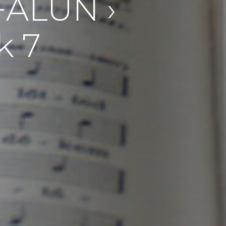
ALUN ›
k 7