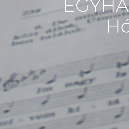
EGYHÁ
Hó