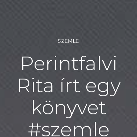
SZEMLE
Perintfalvi
Rita írt egy
könyvet
#szemle