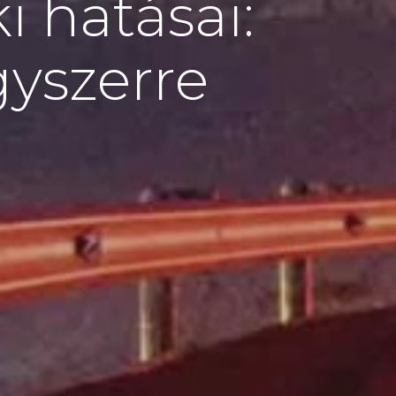
i hatásai:
yszerre