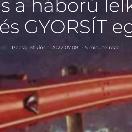
s a háború lelk
 és GYORSÍT eg
Pocsaji Miklós
2022.07.08.
5 minute read