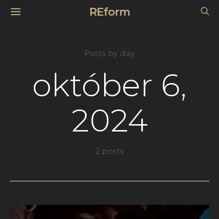
REform
Posts by day
október 6,
2024
2 posts