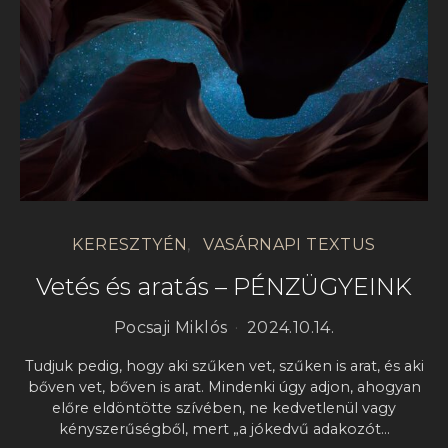
KERESZTYÉN
VASÁRNAPI TEXTUS
Vetés és aratás – PÉNZÜGYEINK
Pocsaji Miklós
2024.10.14.
Tudjuk pedig, hogy aki szűken vet, szűken is arat, és aki
bőven vet, bőven is arat. Mindenki úgy adjon, ahogyan
előre eldöntötte szívében, ne kedvetlenül vagy
kényszerűségből, mert „a jókedvű adakozót…