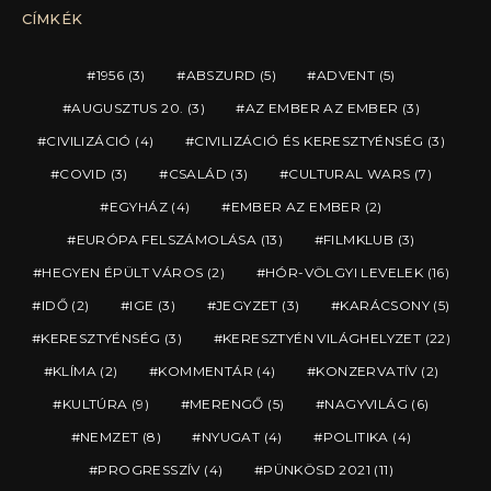
CÍMKÉK
1956
(3)
ABSZURD
(5)
ADVENT
(5)
AUGUSZTUS 20.
(3)
AZ EMBER AZ EMBER
(3)
CIVILIZÁCIÓ
(4)
CIVILIZÁCIÓ ÉS KERESZTYÉNSÉG
(3)
COVID
(3)
CSALÁD
(3)
CULTURAL WARS
(7)
EGYHÁZ
(4)
EMBER AZ EMBER
(2)
EURÓPA FELSZÁMOLÁSA
(13)
FILMKLUB
(3)
HEGYEN ÉPÜLT VÁROS
(2)
HÓR-VÖLGYI LEVELEK
(16)
IDŐ
(2)
IGE
(3)
JEGYZET
(3)
KARÁCSONY
(5)
KERESZTYÉNSÉG
(3)
KERESZTYÉN VILÁGHELYZET
(22)
KLÍMA
(2)
KOMMENTÁR
(4)
KONZERVATÍV
(2)
KULTÚRA
(9)
MERENGŐ
(5)
NAGYVILÁG
(6)
NEMZET
(8)
NYUGAT
(4)
POLITIKA
(4)
PROGRESSZÍV
(4)
PÜNKÖSD 2021
(11)