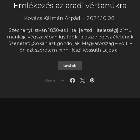
Emlékezés az aradi vértanúkra
Kovács Kálmán Árpád
2024.10.08.
Széchenyi István 1830-as Hitel [értsd Hitelesség] című
munkája végszavában így foglalja össze egész életének
üzenetét: „Sokan azt gondolják: Magyarország – volt; –
én azt szeretem hinni: lesz! Kossuth Lajos a…
tovább
Share