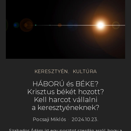
KERESZTYÉN
KULTÚRA
HÁBORÚ és BÉKE?
Krisztus békét hozott?
Kell harcot vállalni
a keresztyéneknek?
Pocsaji Miklós
2024.10.23.
Szabados Ádám írt egy posztot szerdán arról, hogy a