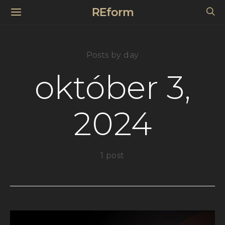
REform
Posts by day
október 3,
2024
1 post