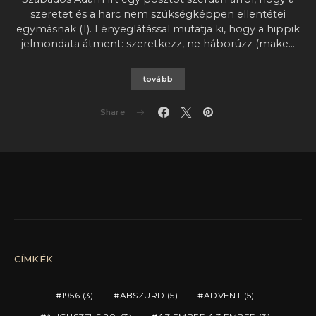
szeretet és a harc nem szükségképpen ellentétei
egymásnak (1). Lényeglátással mutatja ki, hogy a hippik
jelmondata átment: szeretkezz, ne háborúzz (make…
tovább
Share
CÍMKÉK
1956
(3)
ABSZURD
(5)
ADVENT
(5)