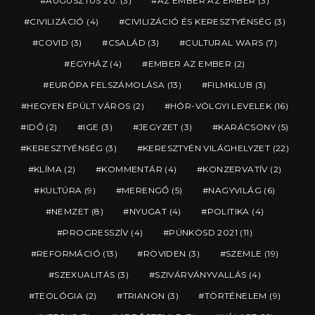
AUGUSZTUS 20.
(3)
AZ EMBER AZ EMBER
(3)
CIVILIZÁCIÓ
(4)
CIVILIZÁCIÓ ÉS KERESZTYÉNSÉG
(3)
COVID
(3)
CSALÁD
(3)
CULTURAL WARS
(7)
EGYHÁZ
(4)
EMBER AZ EMBER
(2)
EURÓPA FELSZÁMOLÁSA
(13)
FILMKLUB
(3)
HEGYEN ÉPÜLT VÁROS
(2)
HÓR-VÖLGYI LEVELEK
(16)
IDŐ
(2)
IGE
(3)
JEGYZET
(3)
KARÁCSONY
(5)
KERESZTYÉNSÉG
(3)
KERESZTYÉN VILÁGHELYZET
(22)
KLÍMA
(2)
KOMMENTÁR
(4)
KONZERVATÍV
(2)
KULTÚRA
(9)
MERENGŐ
(5)
NAGYVILÁG
(6)
NEMZET
(8)
NYUGAT
(4)
POLITIKA
(4)
PROGRESSZÍV
(4)
PÜNKÖSD 2021
(11)
REFORMÁCIÓ
(13)
RÖVIDEN
(3)
SZEMLE
(19)
SZEXUALITÁS
(3)
SZIVÁRVÁNYVALLÁS
(4)
TEOLÓGIA
(2)
TRIANON
(3)
TÖRTÉNELEM
(9)