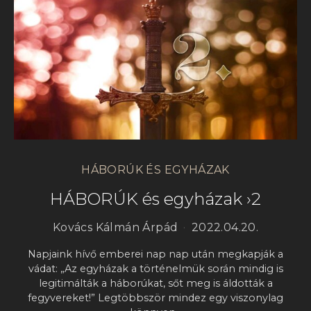
HÁBORÚK ÉS EGYHÁZAK
HÁBORÚK és egyházak ›2
Kovács Kálmán Árpád
2022.04.20.
Napjaink hívő emberei nap nap után megkapják a
vádat: „Az egyházak a történelmük során mindig is
legitimálták a háborúkat, sőt meg is áldották a
fegyvereket!” Legtöbbször mindez egy viszonylag