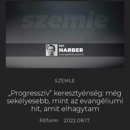
SZEMLE
„Progresszív” keresztyénség: még
sekélyesebb, mint az evangéliumi
hit, amit elhagytam
REform
2022.08.17.