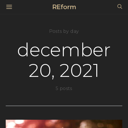
REform
Posts by day
december
20, 2021
5 posts