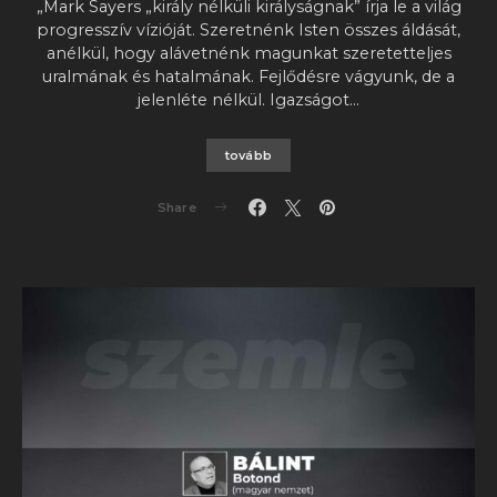
„Mark Sayers „király nélküli királyságnak” írja le a világ
progresszív vízióját. Szeretnénk Isten összes áldását,
anélkül, hogy alávetnénk magunkat szeretetteljes
uralmának és hatalmának. Fejlődésre vágyunk, de a
jelenléte nélkül. Igazságot…
tovább
Share