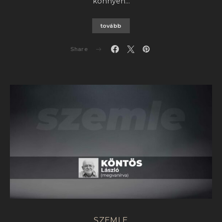
könnyen…
tovább
Share
SZEMLE