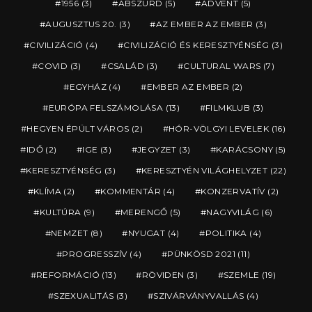
1956
(3)
ABSZURD
(5)
ADVENT
(5)
AUGUSZTUS 20.
(3)
AZ EMBER AZ EMBER
(3)
CIVILIZÁCIÓ
(4)
CIVILIZÁCIÓ ÉS KERESZTYÉNSÉG
(3)
COVID
(3)
CSALÁD
(3)
CULTURAL WARS
(7)
EGYHÁZ
(4)
EMBER AZ EMBER
(2)
EURÓPA FELSZÁMOLÁSA
(13)
FILMKLUB
(3)
HEGYEN ÉPÜLT VÁROS
(2)
HÓR-VÖLGYI LEVELEK
(16)
IDŐ
(2)
IGE
(3)
JEGYZET
(3)
KARÁCSONY
(5)
KERESZTYÉNSÉG
(3)
KERESZTYÉN VILÁGHELYZET
(22)
KLÍMA
(2)
KOMMENTÁR
(4)
KONZERVATÍV
(2)
KULTÚRA
(9)
MERENGŐ
(5)
NAGYVILÁG
(6)
NEMZET
(8)
NYUGAT
(4)
POLITIKA
(4)
PROGRESSZÍV
(4)
PÜNKÖSD 2021
(11)
REFORMÁCIÓ
(13)
RÖVIDEN
(3)
SZEMLE
(19)
SZEXUALITÁS
(3)
SZIVÁRVÁNYVALLÁS
(4)