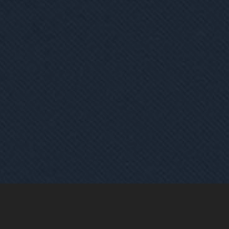
ndrea
műsorvezető vendége. Szó esett a