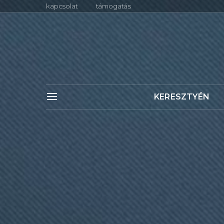
kapcsolat
támogatás
KERESZTYÉN