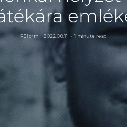
átékára emlék
REform
2022.08.11.
1 minute read