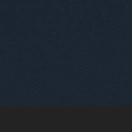
 Prózsa István
református lelkész volt
Földi-Kovács A