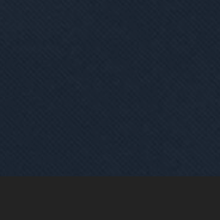
Az Abszolút friss adásában
ifj.