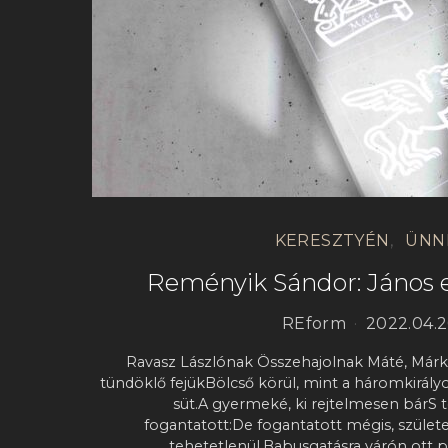
KERESZTYÉN
ÜNN
Reményik Sándor: János
REform
2022.04.2
Ravasz Lászlónak Összehajolnak Máté, Márk
tündöklő fejükBölcső körül, mint a háromkirály
süt.A gyermeké, ki rejtelmesen bárS 
fogantatott:De fogantatott mégis, szület
tehetetlenül,Babusgatásra várón ott 