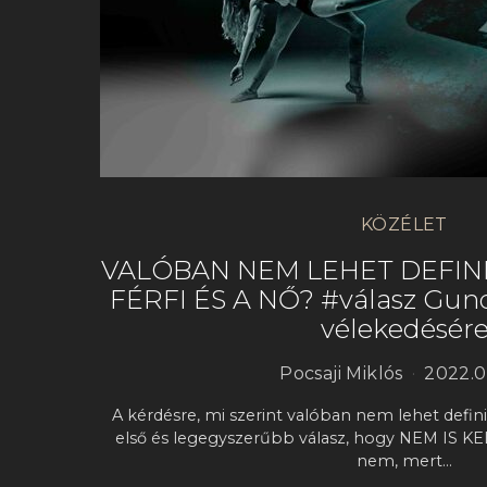
KÖZÉLET
VALÓBAN NEM LEHET DEFINI
FÉRFI ÉS A NŐ? #válasz Gun
vélekedésér
Pocsaji Miklós
2022.0
A kérdésre, mi szerint valóban nem lehet definiáln
első és legegyszerűbb válasz, hogy NEM IS KELL
nem, mert…