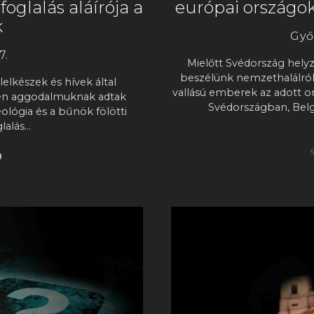
oglalás aláírója a
európai országok
k
Győr
7.
Mielőtt Svédország hely
beszélünk nemzethalálról? 
lelkészek és hívek által
vallású emberek az adott 
ben aggodalmuknak adtak
Svédországban, Belg
lógia és a bűnök fölötti
glalás…