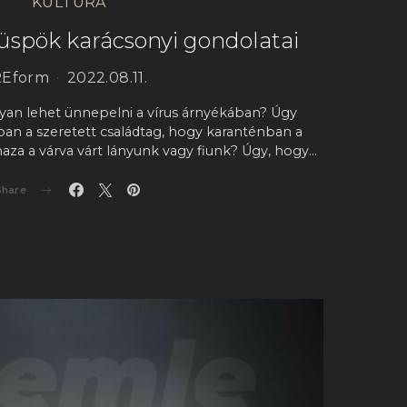
KULTÚRA
üspök karácsonyi gondolatai
REform
2022.08.11.
 lehet ünnepelni a vírus árnyékában? Úgy
an a szeretett családtag, hogy karanténban a
aza a várva várt lányunk vagy fiunk? Úgy, hogy…
Share