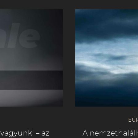
EU
vagyunk! – az
A nemzethalálh