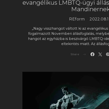
evangélikus LMBTQ-ügyi állásf
Mandinerne
REform
2022.08.1
„Nagy visszhangot váltott ki az evangélikus 
fogalmazott Novemberi állásfoglalás, mely
hangot az egyházba is beszivárgó LMBTQ-ideo
eltekintés miatt. Az állásfo
Share