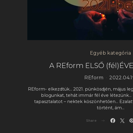
Egyéb kategória
A REform ELSŐ (fél)ÉV
REform
2022.04.1
REform- elkezdtük… 2021. pünkösdjén, május legv
blogunkat, tehát immár fél éve létezünk…
tapasztalatot – nektek köszönhetően… Ezalatt
történt, ám…
Share