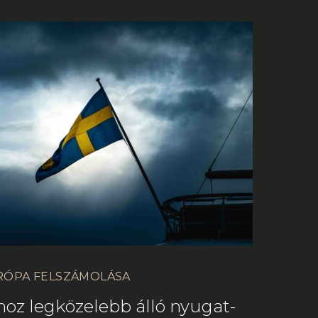
RÓPA FELSZÁMOLÁSA
oz legközelebb álló nyugat-