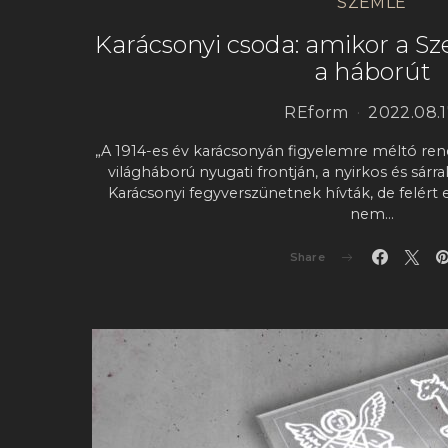
SZEMLE
Karácsonyi csoda: amikor a Sze
a háborút
REform
2022.08.1
„A 1914-es év karácsonyán figyelemre méltó rend
világháború nyugati frontján, a nyirkos és sárr
Karácsonyi fegyverszünetnek hívták, de felért e
nem…
Share