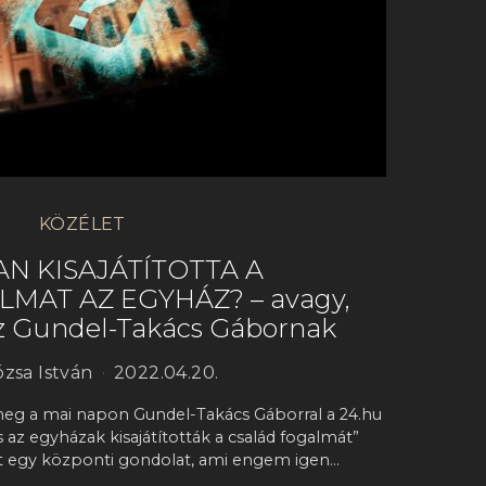
KÖZÉLET
N KISAJÁTÍTOTTA A
MAT AZ EGYHÁZ? – avagy,
z Gundel-Takács Gábornak
rózsa István
2022.04.20.
 meg a mai napon Gundel-Takács Gáborral a 24.hu
 az egyházak kisajátították a család fogalmát”
 egy központi gondolat, ami engem igen…