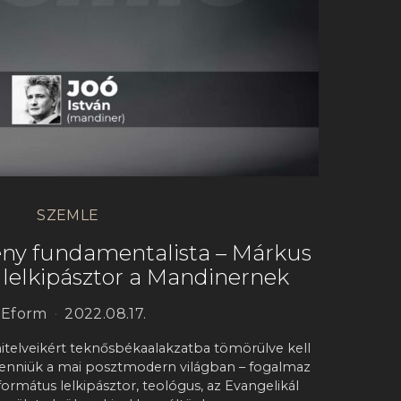
SZEMLE
tény fundamentalista – Márkus
lelkipásztor a Mandinernek
Eform
2022.08.17.
 hitelveikért teknősbékaalakzatba tömörülve kell
nniük a mai posztmodern világban – fogalmaz
rmátus lelkipásztor, teológus, az Evangelikál