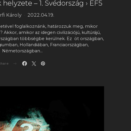
 helyzete – 1. Svédország › EF5
fi Károly
2022.04.19.
zetével foglalkoznánk, határozzuk meg, mikor
Akkor, amikor az idegen civilizációjú, kultúrájú,
országban többségbe kerülnek. Ez öt országban,
iumban, Hollandiában, Franciaországban,
Németországban…
Share