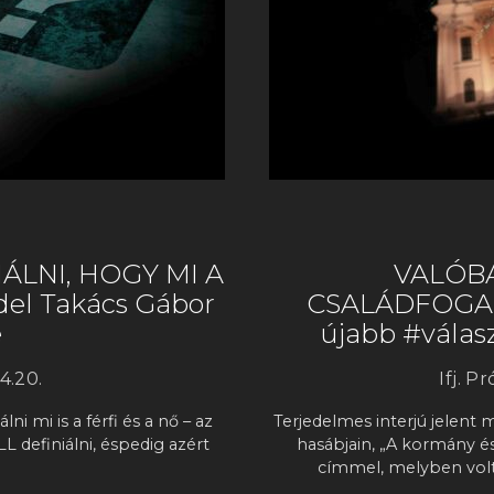
ÁLNI, HOGY MI A
VALÓBA
del Takács Gábor
CSALÁDFOGAL
e
újabb #válas
4.20.
Ifj. P
i mi is a férfi és a nő – az
Terjedelmes interjú jelent
 definiálni, éspedig azért
hasábjain, „A kormány és
címmel, melyben volt