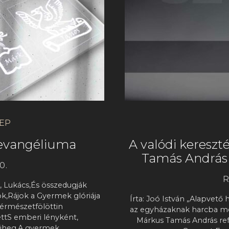
EP
 evangéliuma
A valódi keresz
Tamás András 
0.
R
, Lukács,És összedugják
ok,Rájok a Gyermek glóriája
Írta: Joó István „Alapvető
térmészetfölöttin
az egyházaknak harcba me
ettS emberi lényként,
Márkus Tamás András refo
piheg.A gyermek,…