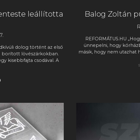
nteste leállította
Balog Zoltán p
7.
REFORMÁTUS.HU „Hogyan
ünnepelni, hogy kórházb
kívüli dolog történt az első
másik, hogy nem utazhat h
al borított lövészárkokban.
gy kisebbfajta csodával. A