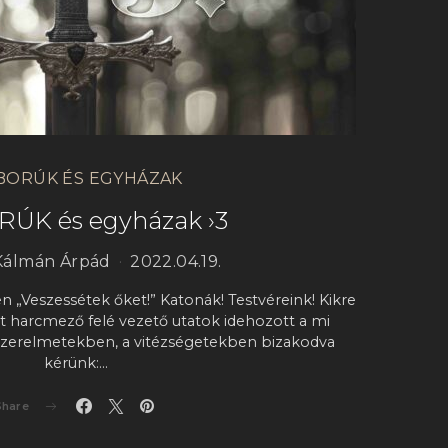
BORÚK ÉS EGYHÁZAK
ÚK és egyházak ›3
Kálmán Árpád
2022.04.19.
 „Veszessétek őket!” Katonák! Testvéreink! Kikre
et harcmező felé vezető utatok idehozott a mi
szerelmetekben, a vitézségetekben bizakodva
kérünk:…
Share