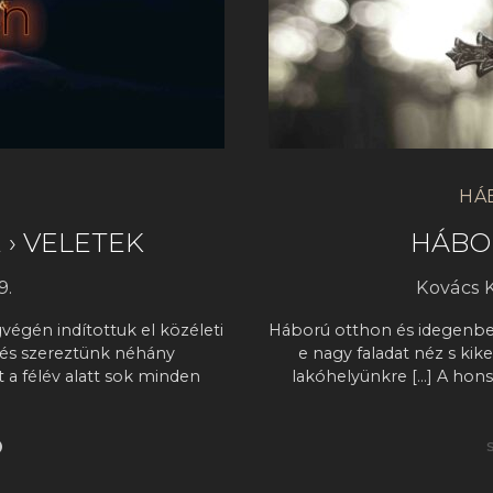
HÁ
E › VELETEK
HÁBOR
9.
Kovács 
égén indítottuk el közéleti
Háború otthon és idegenben
 és szereztünk néhány
e nagy faladat néz s kik
 a félév alatt sok minden
lakóhelyünkre […] A hon