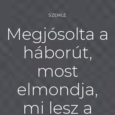
SZEMLE
Megjósolta a
háborút,
most
elmondja,
mi lesz a