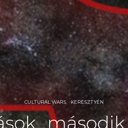
CULTURAL WARS
KERESZTYÉN
sok „második