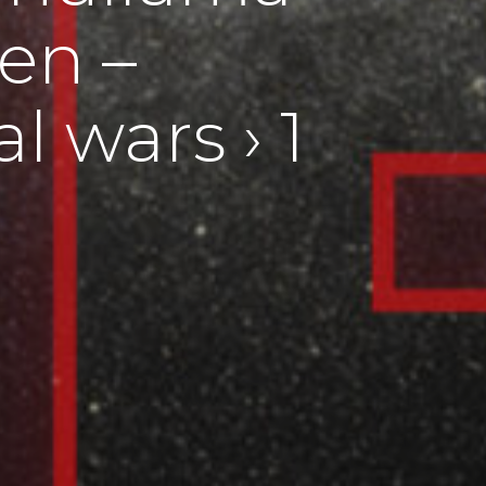
en –
l wars › 1