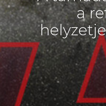
a r
helyzetje