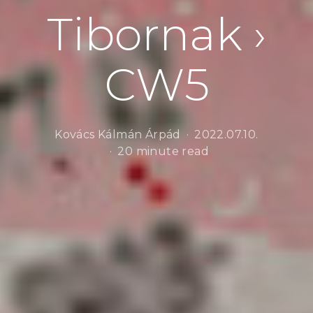
Tibornak ›
CW5
Kovács Kálmán Árpád
2022.07.10.
20 minute read