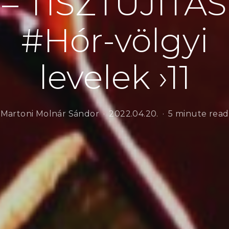
– TISZTÚJÍTÁS
#Hór-völgyi
levelek ›11
Martoni Molnár Sándor
2022.04.20.
5 minute read