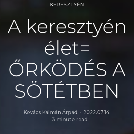
KERESZTYÉN
A keresztyén
élet=
ŐRKÖDÉS A
SÖTÉTBEN
Kovács Kálmán Árpád
2022.07.14.
3 minute read