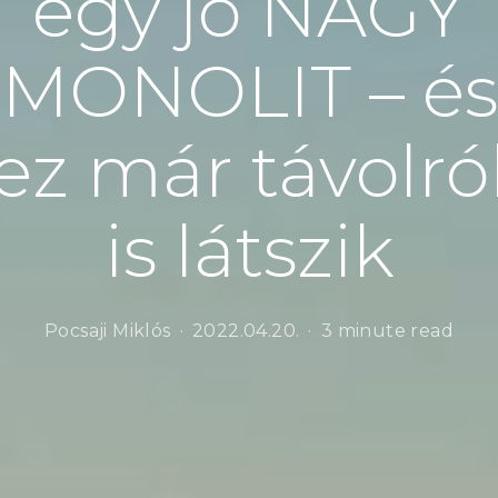
egy jó NAGY
MONOLIT – és
ez már távolró
is látszik
Pocsaji Miklós
2022.04.20.
3 minute read