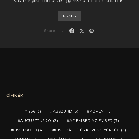
valamelyike törekszik, igyekszik a parancsolatok…
tovább
Share
CÍMKÉK
1956
(3)
ABSZURD
(5)
ADVENT
(5)
AUGUSZTUS 20.
(3)
AZ EMBER AZ EMBER
(3)
CIVILIZÁCIÓ
(4)
CIVILIZÁCIÓ ÉS KERESZTYÉNSÉG
(3)