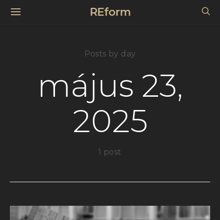
REform
Posts by day
május 23,
2025
1 post