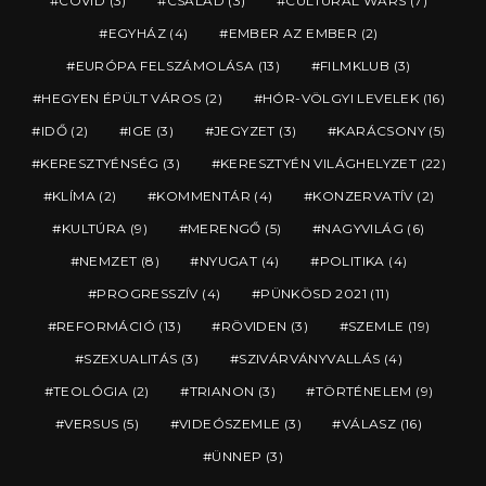
COVID
(3)
CSALÁD
(3)
CULTURAL WARS
(7)
EGYHÁZ
(4)
EMBER AZ EMBER
(2)
EURÓPA FELSZÁMOLÁSA
(13)
FILMKLUB
(3)
HEGYEN ÉPÜLT VÁROS
(2)
HÓR-VÖLGYI LEVELEK
(16)
IDŐ
(2)
IGE
(3)
JEGYZET
(3)
KARÁCSONY
(5)
KERESZTYÉNSÉG
(3)
KERESZTYÉN VILÁGHELYZET
(22)
KLÍMA
(2)
KOMMENTÁR
(4)
KONZERVATÍV
(2)
KULTÚRA
(9)
MERENGŐ
(5)
NAGYVILÁG
(6)
NEMZET
(8)
NYUGAT
(4)
POLITIKA
(4)
PROGRESSZÍV
(4)
PÜNKÖSD 2021
(11)
REFORMÁCIÓ
(13)
RÖVIDEN
(3)
SZEMLE
(19)
SZEXUALITÁS
(3)
SZIVÁRVÁNYVALLÁS
(4)
TEOLÓGIA
(2)
TRIANON
(3)
TÖRTÉNELEM
(9)
VERSUS
(5)
VIDEÓSZEMLE
(3)
VÁLASZ
(16)
ÜNNEP
(3)