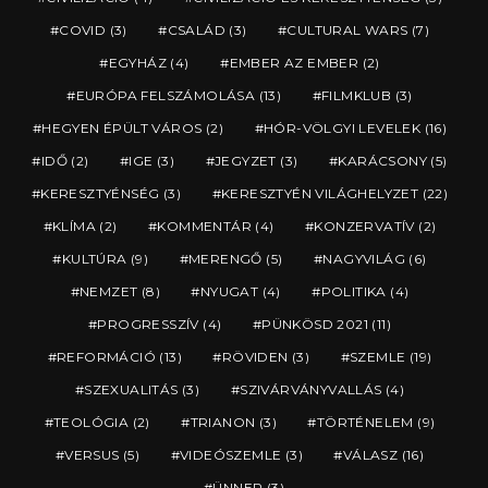
COVID
(3)
CSALÁD
(3)
CULTURAL WARS
(7)
EGYHÁZ
(4)
EMBER AZ EMBER
(2)
EURÓPA FELSZÁMOLÁSA
(13)
FILMKLUB
(3)
HEGYEN ÉPÜLT VÁROS
(2)
HÓR-VÖLGYI LEVELEK
(16)
IDŐ
(2)
IGE
(3)
JEGYZET
(3)
KARÁCSONY
(5)
KERESZTYÉNSÉG
(3)
KERESZTYÉN VILÁGHELYZET
(22)
KLÍMA
(2)
KOMMENTÁR
(4)
KONZERVATÍV
(2)
KULTÚRA
(9)
MERENGŐ
(5)
NAGYVILÁG
(6)
NEMZET
(8)
NYUGAT
(4)
POLITIKA
(4)
PROGRESSZÍV
(4)
PÜNKÖSD 2021
(11)
REFORMÁCIÓ
(13)
RÖVIDEN
(3)
SZEMLE
(19)
SZEXUALITÁS
(3)
SZIVÁRVÁNYVALLÁS
(4)
TEOLÓGIA
(2)
TRIANON
(3)
TÖRTÉNELEM
(9)
VERSUS
(5)
VIDEÓSZEMLE
(3)
VÁLASZ
(16)
ÜNNEP
(3)