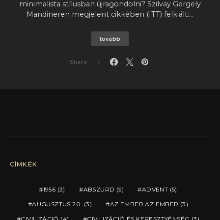
minimalista stílusban újragondolni? Szilvay Gergely
Mandineren megjelent cikkében (ITT) felkiált:…
tovább
Share
CÍMKÉK
1956
(3)
ABSZURD
(5)
ADVENT
(5)
AUGUSZTUS 20.
(3)
AZ EMBER AZ EMBER
(3)
CIVILIZÁCIÓ
(4)
CIVILIZÁCIÓ ÉS KERESZTYÉNSÉG
(3)