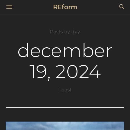
REform
Posts by day
december
19, 2024
1 post