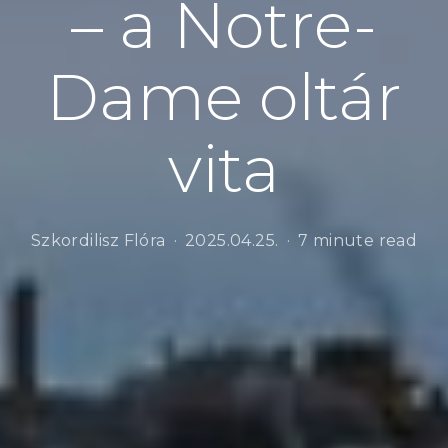
– a Notre-
Dame oltár
vita
Szkordilisz Flóra
2025.04.25.
7 minute read